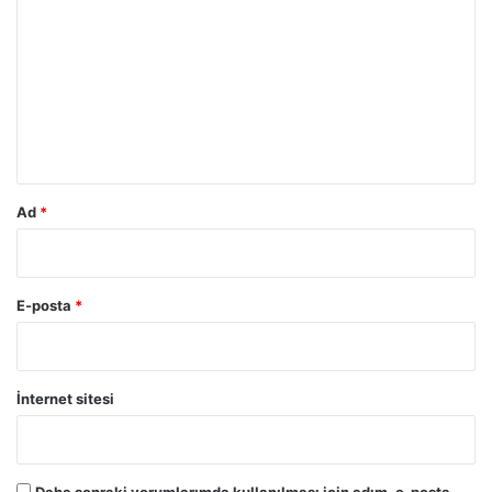
o
r
u
m
*
Ad
*
E-posta
*
İnternet sitesi