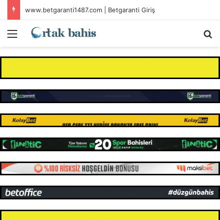
www.betgaranti1487.com | Betgaranti Giriş
Menü
Ar