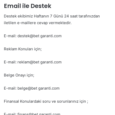
Email ile Destek
Destek ekibimiz Haftanın 7 Günü 24 saat tarafınızdan
iletilen e-maillere cevap vermektedir.
E-mail: destek@bet garanti.com
Reklam Konuları için;
E-mail: reklam@bet garanti.com
Belge Onayı için;
E-mail: belge@bet garanti.com
Finansal Konulardaki soru ve sorunlarınız için ;
E-mail: finans@bet garanti.com