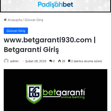
Anasayfa
/
Güncel Giriş
Güncel Giriş
www.betgaranti930.com |
Betgaranti Giriş
admin
Şubat 28, 2025
0
26
2 dakika okuma süresi