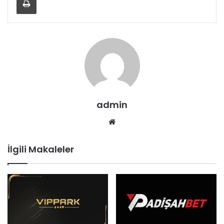
admin
Web
sitesi
İlgili Makaleler