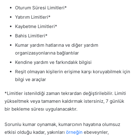
Oturum Süresi Limitleri*
Yatırım Limitleri*
Kaybetme Limitleri*
Bahis Limitleri*
Kumar yardım hatlarına ve diğer yardım
organizasyonlarına bağlantılar
Kendine yardım ve farkındalık bilgisi
Reşit olmayan kişilerin erişime karşı koruyabilmek için
bilgi ve araçlar
*Limitler istenildiği zaman tekrardan değiştirilebilir. Limiti
yükseltmek veya tamamen kaldırmak istersiniz, 7 günlük
bir bekleme süresı uygulanacaktır.
Sorunlu kumar oynamak, kumarcının hayatına olumsuz
etkisi olduğu kadar, yakınları
örneğin
ebeveynler,