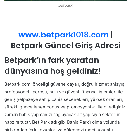
betpark
www.betpark1018
.com
|
Betpark Güncel Giriş Adresi
Betpark’ın fark yaratan
dünyasına hoş geldiniz!
Betpark.com; önceliği güvene dayalı, doğru hizmet anlayışı,
profesyonel kadrosu, hızlı ve güvenli finansal işlemleri ile
geniş yelpazeye sahip bahis seçenekleri, yüksek oranları,
sürekli güncellenen bonus ve promosyonları ile dilediğiniz
zaman bahis yapmanızı sağlayacak alt yapısıyla sektörün
nabzını tutar. Bet Park adı gibi Bahis Park’ı olma yolunda
birbirinden farklı oyunları ve eğlenceyi mobil uyumlu