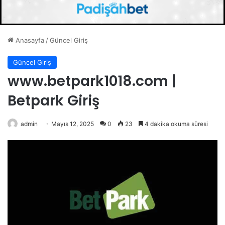
Anasayfa
/
Güncel Giriş
Güncel Giriş
www.betpark1018.com |
Betpark Giriş
admin
Mayıs 12, 2025
0
23
4 dakika okuma süresi