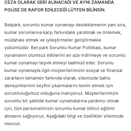
CEZA OLARAK GERİ ALINACAĞI VE AYNI ZAMANDA
POLİSE DE RAPOR EDİLECEĞİ LÜTFEN BİLİNSİN.
Betpark, sorumlu kumar oynamayı desteklemenin yanı sıra,
kumar sorunlarına karşı farkındalık yaratmak ve önlemek,
müdahale etmek ve iyileştirmeler geliştirmekle
yükümlüdür. Bet park Sorumlu Kumar Politikası, kumar
oynamanın olumsuz etkilerini en aza indirmeye ve sorumlu
kumar oynamayı teşvik etmeyi taahhüd eder. Sorunlu
kumar oynamayla ilgili müşterilerimizin sosyal ve finansal
zararların tamamen farkında olarak, sitemizde bahis
deneyimlerinin keyfini çıkarmalarını temin etmek için
sorumluluğumuz olduğuna inanıyoruz. Müşterilerimizin
sorumlu bir şekilde kumar oynamalarına yardımcı olmak
için, tüm personelimizin sorumlu kumar bilinci eğitimi
almasını sağlıyoruz. Aşağıdaki bilgi ve özellikler sitemizde
mevcut.