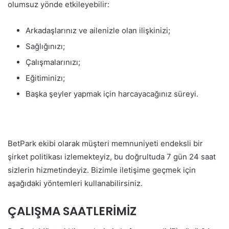
olumsuz yönde etkileyebilir:
Arkadaşlarınız ve ailenizle olan ilişkinizi;
Sağlığınızı;
Çalışmalarınızı;
Eğitiminizı;
Başka şeyler yapmak için harcayacağınız süreyi.
BetPark ekibi olarak müşteri memnuniyeti endeksli bir
şirket politikası izlemekteyiz, bu doğrultuda 7 gün 24 saat
sizlerin hizmetindeyiz. Bizimle iletişime geçmek için
aşağıdaki yöntemleri kullanabilirsiniz.
ÇALIŞMA SAATLERİMİZ