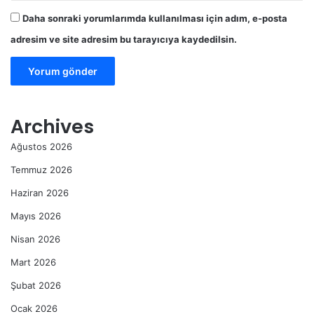
Daha sonraki yorumlarımda kullanılması için adım, e-posta
adresim ve site adresim bu tarayıcıya kaydedilsin.
Archives
Ağustos 2026
Temmuz 2026
Haziran 2026
Mayıs 2026
Nisan 2026
Mart 2026
Şubat 2026
Ocak 2026