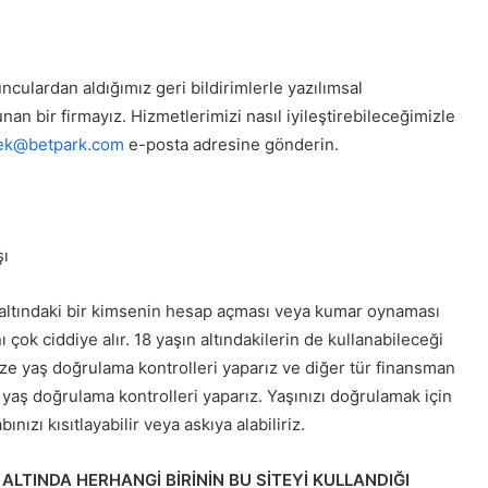
culardan aldığımız geri bildirimlerle yazılımsal
an bir firmayız. Hizmetlerimizi nasıl iyileştirebileceğimizle
ek@betpark.com
e-posta adresine gönderin.
şı
n) altındaki bir kimsenin hesap açması veya kumar oynaması
çok ciddiye alır. 18 yaşın altındakilerin de kullanabileceği
e yaş doğrulama kontrolleri yaparız ve diğer tür finansman
yaş doğrulama kontrolleri yaparız. Yaşınızı doğrulamak için
nızı kısıtlayabilir veya askıya alabiliriz.
 ALTINDA HERHANGİ BİRİNİN BU SİTEYİ KULLANDIĞI