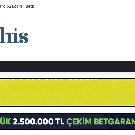
k1521.com | Betpark Giriş