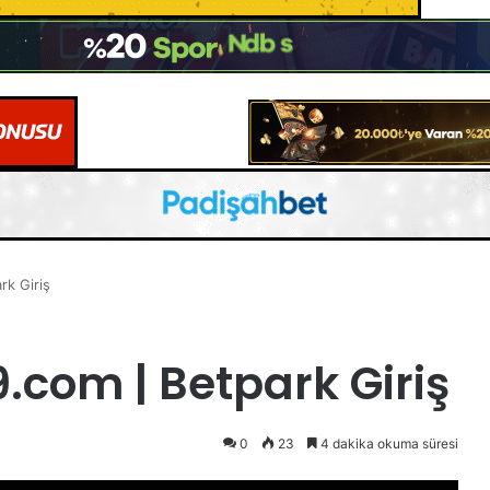
k Giriş
com | Betpark Giriş
0
23
4 dakika okuma süresi