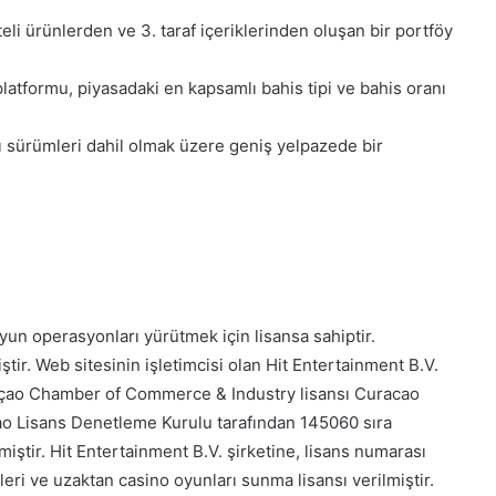
li ürünlerden ve 3. taraf içeriklerinden oluşan bir portföy
platformu, piyasadaki en kapsamlı bahis tipi ve bahis oranı
ı sürümleri dahil olmak üzere geniş yelpazede bir
n operasyonları yürütmek için lisansa sahiptir.
ştir. Web sitesinin işletimcisi olan Hit Entertainment B.V.
açao Chamber of Commerce & Industry lisansı Curacao
cao Lisans Denetleme Kurulu tarafından 145060 sıra
ştir. Hit Entertainment B.V. şirketine, lisans numarası
leri ve uzaktan casino oyunları sunma lisansı verilmiştir.