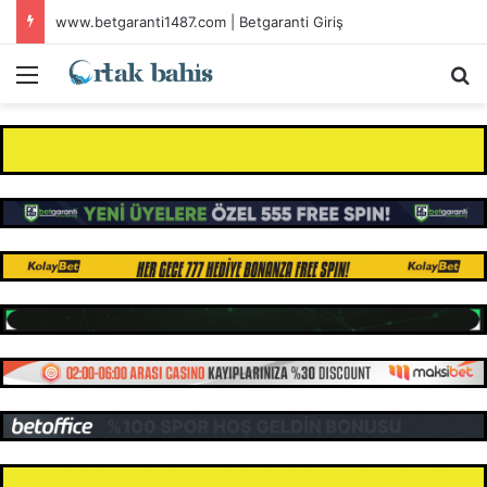
www.betgaranti1487.com | Betgaranti Giriş
Menü
Ar