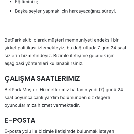
Eğitiminizı;
Başka şeyler yapmak için harcayacağınız süreyi.
BetPark ekibi olarak müşteri memnuniyeti endeksli bir
şirket politikası izlemekteyiz, bu doğrultuda 7 gün 24 saat
sizlerin hizmetindeyiz. Bizimle iletişime geçmek için
aşağıdaki yöntemleri kullanabilirsiniz.
ÇALIŞMA SAATLERİMİZ
BetPark Müşteri Hizmetlerimiz haftanın yedi (7) günü 24
saat boyunca canlı yardım bölümünden siz değerli
oyuncularımıza hizmet vermektedir.
E-POSTA
E-posta yolu ile bizimle iletişimde bulunmak isteyen