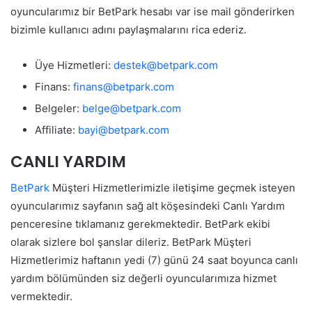
oyuncularımız bir BetPark hesabı var ise mail gönderirken
bizimle kullanıcı adını paylaşmalarını rica ederiz.
Üye Hizmetleri:
destek@betpark.com
Finans:
finans@betpark.com
Belgeler:
belge@betpark.com
Affiliate:
bayi@betpark.com
CANLI YARDIM
BetPark
Müşteri Hizmetlerimizle iletişime geçmek isteyen
oyuncularımız sayfanın sağ alt köşesindeki Canlı Yardım
penceresine tıklamanız gerekmektedir. BetPark ekibi
olarak sizlere bol şanslar dileriz. BetPark Müşteri
Hizmetlerimiz haftanın yedi (7) günü 24 saat boyunca canlı
yardım bölümünden siz değerli oyuncularımıza hizmet
vermektedir.