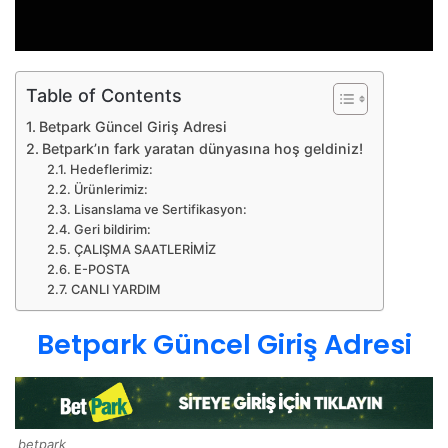
Table of Contents
Betpark Güncel Giriş Adresi
Betpark’ın fark yaratan dünyasına hoş geldiniz!
Hedeflerimiz:
Ürünlerimiz:
Lisanslama ve Sertifikasyon:
Geri bildirim:
ÇALIŞMA SAATLERİMİZ
E-POSTA
CANLI YARDIM
Betpark Güncel Giriş Adresi
betpark