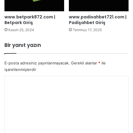
www.betpark872.com |
www.padisahbet721.com |
Betpark Giriş
Padişahbet Giriş
Kasım 25, 2024
Temmuz 17, 2025
Bir yanıt yazın
E-posta adresiniz yayınlanmayacak.
Gerekli alanlar
*
ile
işaretlenmişlerdir
Y
o
r
u
m
*