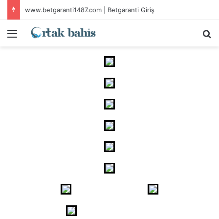
www.betgaranti1487.com | Betgaranti Giriş
Menü
Ar