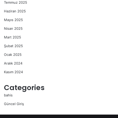
Temmuz 2025
Haziran 2025
Mayıs 2025
Nisan 2025
Mart 2025
Şubat 2025
Ocak 2025
Aralık 2024
Kasım 2024
Categories
bahis
Güncel Giriş