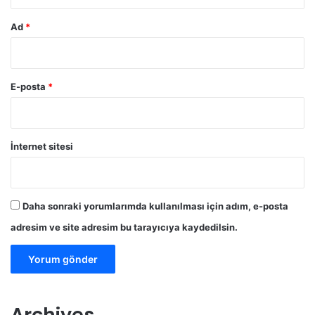
Ad
*
E-posta
*
İnternet sitesi
Daha sonraki yorumlarımda kullanılması için adım, e-posta
adresim ve site adresim bu tarayıcıya kaydedilsin.
Archives