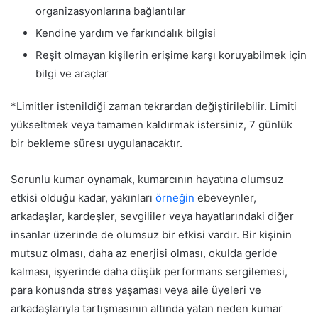
organizasyonlarına bağlantılar
Kendine yardım ve farkındalık bilgisi
Reşit olmayan kişilerin erişime karşı koruyabilmek için
bilgi ve araçlar
*Limitler istenildiği zaman tekrardan değiştirilebilir. Limiti
yükseltmek veya tamamen kaldırmak istersiniz, 7 günlük
bir bekleme süresı uygulanacaktır.
Sorunlu kumar oynamak, kumarcının hayatına olumsuz
etkisi olduğu kadar, yakınları
örneğin
ebeveynler,
arkadaşlar, kardeşler, sevgililer veya hayatlarındaki diğer
insanlar üzerinde de olumsuz bir etkisi vardır. Bir kişinin
mutsuz olması, daha az enerjisi olması, okulda geride
kalması, işyerinde daha düşük performans sergilemesi,
para konusnda stres yaşaması veya aile üyeleri ve
arkadaşlarıyla tartışmasının altında yatan neden kumar