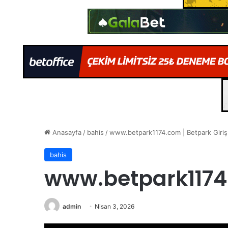
Anasayfa
/
bahis
/
www.betpark1174.com | Betpark Giriş
bahis
www.betpark1174.
admin
Nisan 3, 2026