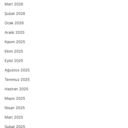
Mart 2026
Şubat 2026
Ocak 2026
Aralık 2025
Kasım 2025
Ekim 2025
Eylül 2025
Ağustos 2025
Temmuz 2025
Haziran 2025
Mayıs 2025
Nisan 2025
Mart 2025
Şubat 2025