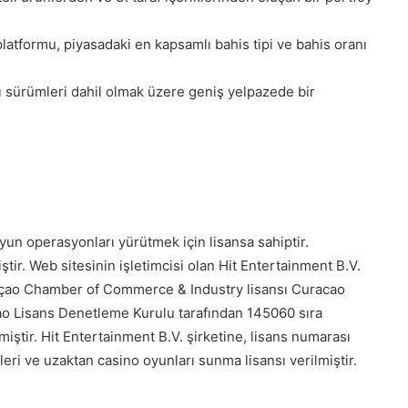
platformu, piyasadaki en kapsamlı bahis tipi ve bahis oranı
ı sürümleri dahil olmak üzere geniş yelpazede bir
n operasyonları yürütmek için lisansa sahiptir.
ştir. Web sitesinin işletimcisi olan Hit Entertainment B.V.
açao Chamber of Commerce & Industry lisansı Curacao
cao Lisans Denetleme Kurulu tarafından 145060 sıra
ştir. Hit Entertainment B.V. şirketine, lisans numarası
leri ve uzaktan casino oyunları sunma lisansı verilmiştir.