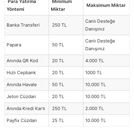
Para Yatırma
Minimum
Maksimum Miktar
Yöntemi
Miktar
Canlı Desteğe
Banka Transferi
250 TL
Danışınız
Canlı Desteğe
Papara
50 TL
Danışınız
Anında QR Kod
20 TL
4.000 TL
Hızlı Cepbank
20 TL
1000 TL
Anında Havale
50 TL
10.000 TL
Jeton Cüzdan
20 TL
10.000 TL
Anında Kredi Kartı
250 TL
2.000 TL
Payfix Cüzdan
25 TL
10.000 TL