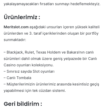
yakalayamayacakları fırsatları sunmayı hedeflemekteyiz.
Ürünlerimiz :
Meritslot.com
aşağıdaki unsurları içeren yüksek kaliteli
ürünlerden ve 3. taraf içeriklerinden oluşan bir portföy
sunmaktadır:
– Blackjack, Rulet, Texas Holdem ve Bakara’nın canlı
sürümleri dahil olmak üzere geniş yelpazede bir Canlı
Casino oyunları koleksiyonu.
– Sınırsız sayıda Slot oyunları
– Canlı Tombala
– Müşterilerimizin ürünlerimiz arasında kesintisiz geçiş
yapabilmesi için tek cüzdan sistemi.
Geri bildirim :