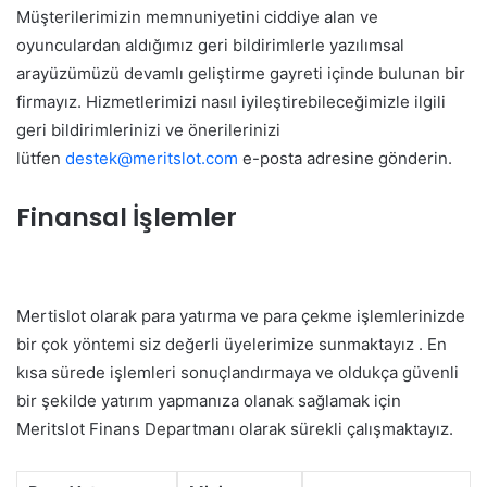
Müşterilerimizin memnuniyetini ciddiye alan ve
oyunculardan aldığımız geri bildirimlerle yazılımsal
arayüzümüzü devamlı geliştirme gayreti içinde bulunan bir
firmayız. Hizmetlerimizi nasıl iyileştirebileceğimizle ilgili
geri bildirimlerinizi ve önerilerinizi
lütfen
destek
@meritslot.com
e-posta adresine gönderin.
Finansal İşlemler
Mertislot olarak para yatırma ve para çekme işlemlerinizde
bir çok yöntemi siz değerli üyelerimize sunmaktayız . En
kısa sürede işlemleri sonuçlandırmaya ve oldukça güvenli
bir şekilde yatırım yapmanıza olanak sağlamak için
Meritslot Finans Departmanı olarak sürekli çalışmaktayız.