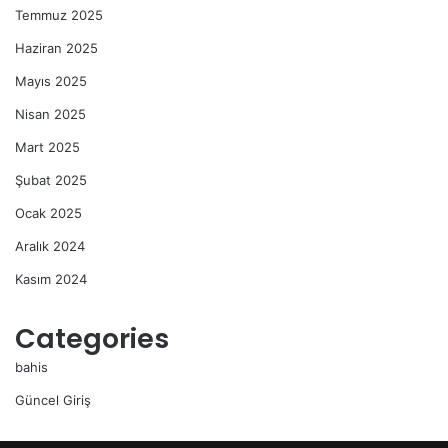
Temmuz 2025
Haziran 2025
Mayıs 2025
Nisan 2025
Mart 2025
Şubat 2025
Ocak 2025
Aralık 2024
Kasım 2024
Categories
bahis
Güncel Giriş