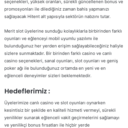
seçenekleri, yüksek oranları, sürekli güncellenen bonus ve
promosyonları ile dilediğiniz zaman bahis yapmanızı
sağlayacak Hitent alt yapısıyla sektörün nabzını tutar.
Merit slot üyelerine sunduğu kolaylıklarla birbirinden farklı
oyunları ve eğlenceyi mobil uyumlu yazılımı ile
bulunduğunuz her yerden erişim sağlayabileceğiniz haliyle
sizlere sunmaktadır. Bir birinden farklı casino ve canlı
casino seçenekleri, sanal oyunları, slot oyunları ve geniş
poker ağı ile bulunduğunuz ortamda en yeni ve en
eğlenceli deneyimler sizleri beklemektedir.
Hedeflerimiz :
Üyelerimize canlı casino ve slot oyunları oynarken
kesintisiz bir şekilde en kaliteli hizmeti vermeyi, sürekli
yenilikler sunarak eğlenceli vakit geçirmelerini sağlamayı
ve yenilikçi bonus fırsatları ile hiçbir yerde