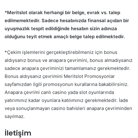
*Meritslot olarak herhangi bir belge, evrak vs. talep
edilmemektedir. Sadece hesabınızda finansal açıdan bir
uyuşmazlık tespit edildiğinde hesabın sizin adınıza
olduğunu teyit etmek amaçlı belge talep edilmektedir.
*Çekim işlemlerini gerçekleştirebilmeniz için bonus
aldıysanız bonus ve anapara çevrimini, bonus almadıysanız
sadece anapara çevriminizi tamamlamanız gerekmektedir.
Bonus aldıysanız çevrimini Meritslot Promosyonlar
sayfamızdan ilgili promosyonun kurallarına bakabilirsiniz.
Anapara çevrimi canlı casino yada slot oyunlarında
yatırımınız kadar oyunlara katılımınız gerekmektedir. İade
veya sonuçlanmayan casino bahisleri anapara çevriminden
sayılmaz.
İletişim