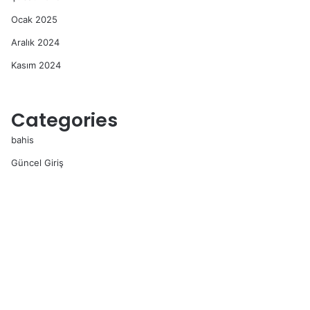
Ocak 2025
Aralık 2024
Kasım 2024
Categories
bahis
Güncel Giriş