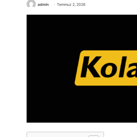
admin
Temmuz 2, 2026