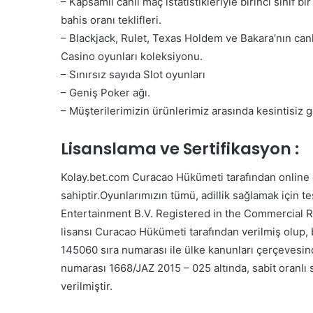
– Kapsamlı canlı maç istatistikleriyle birinci sınıf 
bahis oranı teklifleri.
– Blackjack, Rulet, Texas Holdem ve Bakara’nın can
Casino oyunları koleksiyonu.
– Sınırsız sayıda Slot oyunları
– Geniş Poker ağı.
– Müşterilerimizin ürünlerimiz arasında kesintisiz 
Lisanslama ve Sertifikasyon :
Kolay.bet.com Curacao Hükümeti tarafından online 
sahiptir.Oyunlarımızın tümü, adillik sağlamak için tes
Entertainment B.V. Registered in the Commercial 
lisansı Curacao Hükümeti tarafından verilmiş olup,
145060 sıra numarası ile ülke kanunları çerçevesind
numarası 1668/JAZ 2015 – 025 altında, sabit oranlı 
verilmiştir.