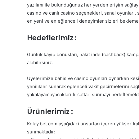
yazılımı ile bulunduğunuz her yerden erişim sağlayab
casino ve canlı casino seçenekleri, sanal oyunları,
en yeni ve en eğlenceli deneyimler sizleri bekleme
Hedeflerimiz :
Günlük kayıp bonusları, nakit iade (cashback) kampa
alabilirsiniz.
Üyelerimize bahis ve casino oyunları oynarken kesint
yenilikler sunarak eğlenceli vakit geçirmelerini sağl
yakalayamayacakları fırsatları sunmayı hedeflemekt
Ürünlerimiz :
Kolay.bet.com aşağıdaki unsurları içeren yüksek kali
sunmaktadır: