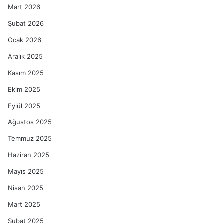
Mart 2026
Şubat 2026
Ocak 2026
Aralık 2025
Kasım 2025
Ekim 2025
Eylül 2025
Ağustos 2025
Temmuz 2025
Haziran 2025
Mayıs 2025
Nisan 2025
Mart 2025
Şubat 2025