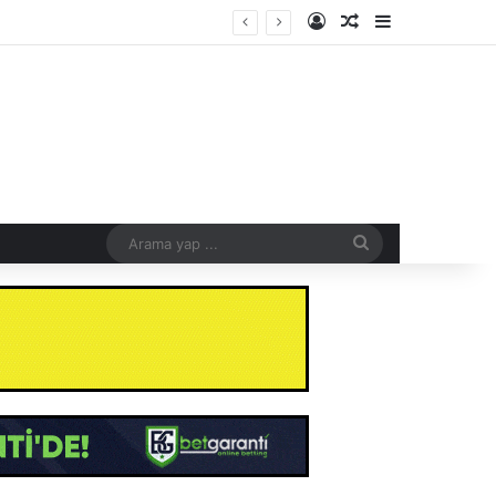
Kayıt Ol
Rastgele Makale
Kenar Bölme
Arama
yap
...