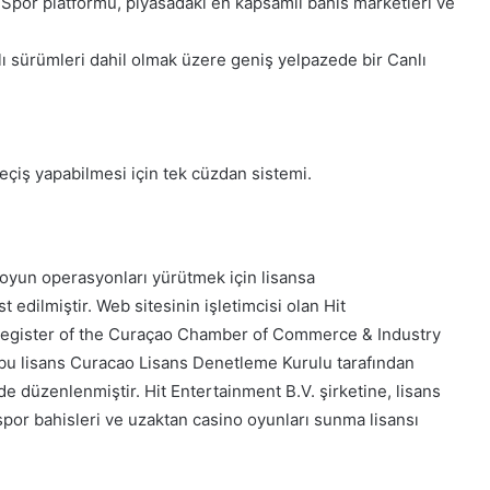
bir Spor platformu, piyasadaki en kapsamlı bahis marketleri ve
lı sürümleri dahil olmak üzere geniş yelpazede bir Canlı
geçiş yapabilmesi için tek cüzdan sistemi.
oyun operasyonları yürütmek için lisansa
t edilmiştir. Web sitesinin işletimcisi olan Hit
Register of the Curaçao Chamber of Commerce & Industry
 bu lisans Curacao Lisans Denetleme Kurulu tarafından
e düzenlenmiştir. Hit Entertainment B.V. şirketine, lisans
spor bahisleri ve uzaktan casino oyunları sunma lisansı