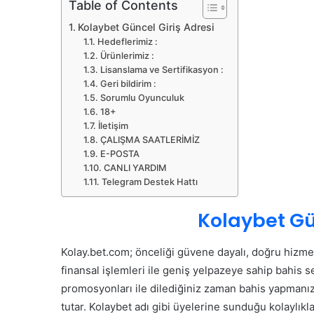
Table of Contents
Kolaybet Güncel Giriş Adresi
Hedeflerimiz :
Ürünlerimiz :
Lisanslama ve Sertifikasyon :
Geri bildirim :
Sorumlu Oyunculuk
18+
İletişim
ÇALIŞMA SAATLERİMİZ
E-POSTA
CANLI YARDIM
Telegram Destek Hattı
Kolaybet Gü
Kolay.bet.com; önceliği güvene dayalı, doğru hizmet
finansal işlemleri ile geniş yelpazeye sahip bahis 
promosyonları ile dilediğiniz zaman bahis yapmanızı
tutar. Kolaybet adı gibi üyelerine sunduğu kolaylıkl