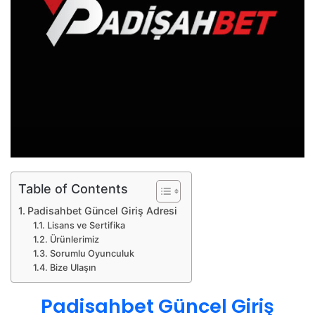
Table of Contents
Padisahbet Güncel Giriş Adresi
Lisans ve Sertifika
Ürünlerimiz
Sorumlu Oyunculuk
Bize Ulaşın
Padisahbet Güncel Giriş