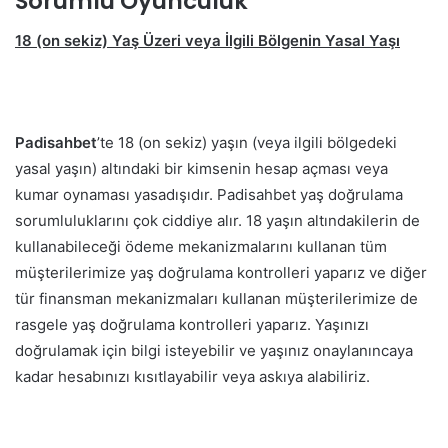
Sorumlu Oyunculuk
18 (on sekiz) Yaş Üzeri veya İlgili Bölgenin Yasal Yaşı
Padisahbet
’te 18 (on sekiz) yaşın (veya ilgili bölgedeki
yasal yaşın) altındaki bir kimsenin hesap açması veya
kumar oynaması yasadışıdır. Padisahbet yaş doğrulama
sorumluluklarını çok ciddiye alır. 18 yaşın altındakilerin de
kullanabileceği ödeme mekanizmalarını kullanan tüm
müşterilerimize yaş doğrulama kontrolleri yaparız ve diğer
tür finansman mekanizmaları kullanan müşterilerimize de
rasgele yaş doğrulama kontrolleri yaparız. Yaşınızı
doğrulamak için bilgi isteyebilir ve yaşınız onaylanıncaya
kadar hesabınızı kısıtlayabilir veya askıya alabiliriz.