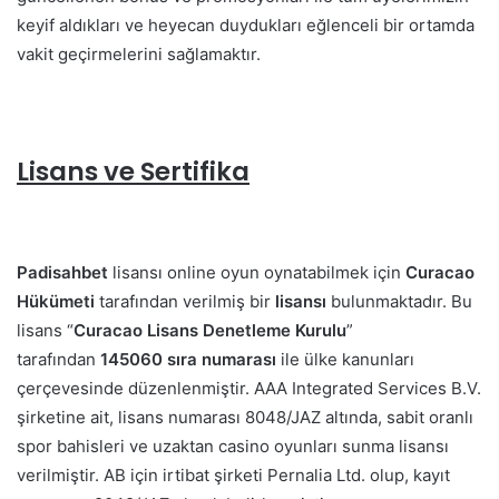
keyif aldıkları ve heyecan duydukları eğlenceli bir ortamda
vakit geçirmelerini sağlamaktır.
Lisans ve Sertifika
Padisahbet
lisansı online oyun oynatabilmek için
Curacao
Hükümeti
tarafından verilmiş bir
lisansı
bulunmaktadır. Bu
lisans “
Curacao Lisans Denetleme Kurulu
”
tarafından
145060 sıra numarası
ile ülke kanunları
çerçevesinde düzenlenmiştir. AAA Integrated Services B.V.
şirketine ait, lisans numarası 8048/JAZ altında, sabit oranlı
spor bahisleri ve uzaktan casino oyunları sunma lisansı
verilmiştir. AB için irtibat şirketi Pernalia Ltd. olup, kayıt