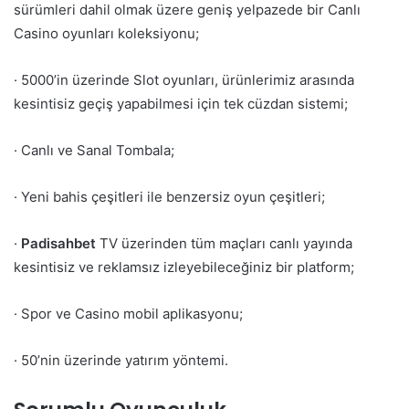
sürümleri dahil olmak üzere geniş yelpazede bir Canlı
Casino oyunları koleksiyonu;
· 5000’in üzerinde Slot oyunları, ürünlerimiz arasında
kesintisiz geçiş yapabilmesi için tek cüzdan sistemi;
· Canlı ve Sanal Tombala;
· Yeni bahis çeşitleri ile benzersiz oyun çeşitleri;
·
Padisahbet
TV üzerinden tüm maçları canlı yayında
kesintisiz ve reklamsız izleyebileceğiniz bir platform;
· Spor ve Casino mobil aplikasyonu;
· 50’nin üzerinde yatırım yöntemi.