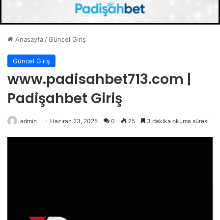
Anasayfa
/
Güncel Giriş
Güncel Giriş
www.padisahbet713.com |
Padişahbet Giriş
admin
Haziran 23, 2025
0
25
3 dakika okuma süresi