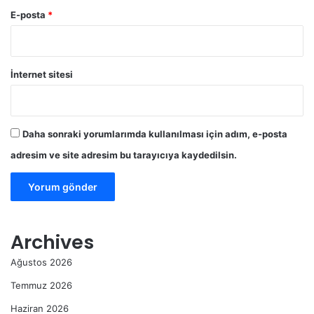
E-posta
*
İnternet sitesi
Daha sonraki yorumlarımda kullanılması için adım, e-posta
adresim ve site adresim bu tarayıcıya kaydedilsin.
Archives
Ağustos 2026
Temmuz 2026
Haziran 2026