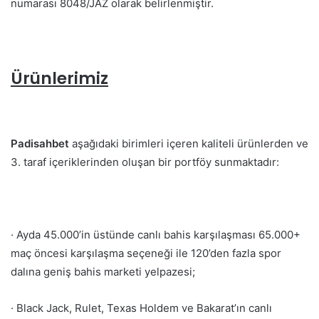
numarası 8048/JAZ olarak belirlenmiştir.
Ürünlerimiz
Padisahbet
aşağıdaki birimleri içeren kaliteli ürünlerden ve
3. taraf içeriklerinden oluşan bir portföy sunmaktadır:
· Ayda 45.000’in üstünde canlı bahis karşılaşması 65.000+
maç öncesi karşılaşma seçeneği ile 120’den fazla spor
dalına geniş bahis marketi yelpazesi;
· Black Jack, Rulet, Texas Holdem ve Bakarat’ın canlı