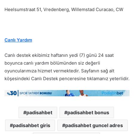
Heelsumstraat 51, Vredenberg, Willemstad Curacao, CW
Canlı Yardım
Canlı destek ekibimiz haftanın yedi (7) günü 24 saat
boyunca canlı yardım bölümünden siz değerli
oyuncularımıza hizmet vermektedir. Sayfanın sağ alt
köşesindeki Canlı Destek penceresine tıklamanız yeterlidir.
padisahbet
padisahbet bonus
padisahbet giris
padisahbet guncel adres