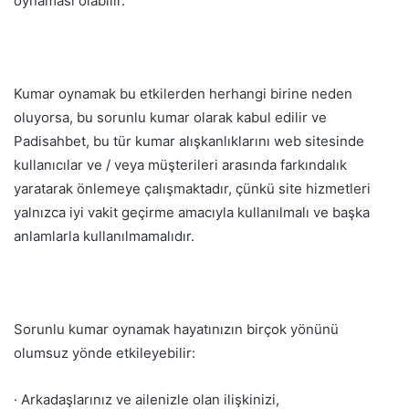
oynaması olabilir.
Kumar oynamak bu etkilerden herhangi birine neden
oluyorsa, bu sorunlu kumar olarak kabul edilir ve
Padisahbet, bu tür kumar alışkanlıklarını web sitesinde
kullanıcılar ve / veya müşterileri arasında farkındalık
yaratarak önlemeye çalışmaktadır, çünkü site hizmetleri
yalnızca iyi vakit geçirme amacıyla kullanılmalı ve başka
anlamlarla kullanılmamalıdır.
Sorunlu kumar oynamak hayatınızın birçok yönünü
olumsuz yönde etkileyebilir:
· Arkadaşlarınız ve ailenizle olan ilişkinizi,