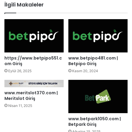
İlgili Makaleler
https://www.betpipo551.c
www.betpipo481.com |
om Giriş
Betpipo Giriş
Eylül 26, 2025
Kasım 20, 2024
www.meritslot370.com |
Meritslot Giriş
Nisan 11, 2025
www.betpark1050.com |
Betpark Giriş
Ağustos 15, 2025