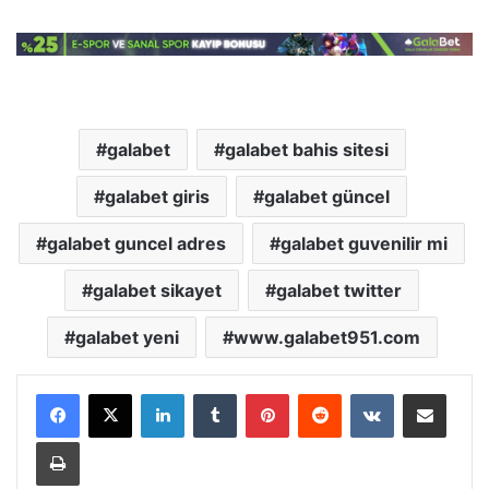
galabet
galabet bahis sitesi
galabet giris
galabet güncel
galabet guncel adres
galabet guvenilir mi
galabet sikayet
galabet twitter
galabet yeni
www.galabet951.com
LinkedIn
Tumblr
Pinterest
Reddit
VKontakte
E-Posta ile paylaş
Yazdır