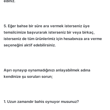
ediniz.
5. Eğer bahse bir süre ara vermek isterseniz üye
temsilcimize başvurarak isterseniz bir veya birkaç,
isterseniz de tüm ürünlerimiz için hesabınıza ara verme
seçeneğini aktif edebilirsiniz.
Aşırı oynayıp oynamadığınızı anlayabilmek adına
kendinize şu soruları sorun;
1. Uzun zamandır bahis oynuyor musunuz?