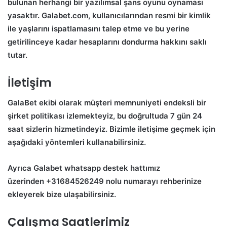
bulunan herhangi bir yazılımsal şans oyunu oynaması
yasaktır. Galabet.com, kullanıcılarından resmi bir kimlik
ile yaşlarını ispatlamasını talep etme ve bu yerine
getirilinceye kadar hesaplarını dondurma hakkını saklı
tutar.
İletişim
GalaBet ekibi olarak müşteri memnuniyeti endeksli bir
şirket politikası izlemekteyiz, bu doğrultuda 7 gün 24
saat sizlerin hizmetindeyiz. Bizimle iletişime geçmek için
aşağıdaki yöntemleri kullanabilirsiniz.
Ayrıca Galabet whatsapp destek hattımız
üzerinden +31684526249 nolu numarayı rehberinize
ekleyerek bize ulaşabilirsiniz.
Çalışma Saatlerimiz