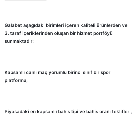
Galabet aşağıdaki birimleri içeren kaliteli ürünlerden ve
3. taraf içeriklerinden oluşan bir hizmet portföyü
sunmaktadır:
Kapsamlı canlı maç yorumlu birinci sınıf bir spor
platformu,
Piyasadaki en kapsamlı bahis tipi ve bahis oranı teklifleri,