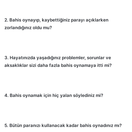
2. Bahis oynayıp, kaybettiğiniz parayı açıklarken
zorlandığınız oldu mu?
3. Hayatınızda yaşadığınız problemler, sorunlar ve
aksaklıklar sizi daha fazla bahis oynamaya itti mi?
4. Bahis oynamak için hiç yalan söylediniz mi?
5. Bütün paranızı kullanacak kadar bahis oynadınız mı?