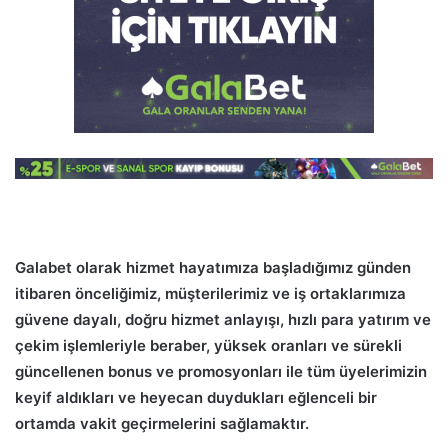
Galabet olarak hizmet hayatımıza başladığımız günden
itibaren önceliğimiz, müşterilerimiz ve iş ortaklarımıza
güvene dayalı, doğru hizmet anlayışı, hızlı para yatırım ve
çekim işlemleriyle beraber, yüksek oranları ve sürekli
güncellenen bonus ve promosyonları ile tüm üyelerimizin
keyif aldıkları ve heyecan duydukları eğlenceli bir
ortamda vakit geçirmelerini sağlamaktır.