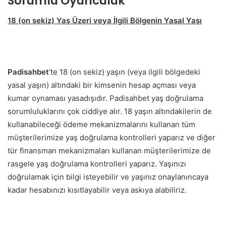
Sorumlu Oyunculuk
18 (on sekiz) Yaş Üzeri veya İlgili Bölgenin Yasal Yaşı
Padisahbet
’te 18 (on sekiz) yaşın (veya ilgili bölgedeki
yasal yaşın) altındaki bir kimsenin hesap açması veya
kumar oynaması yasadışıdır. Padisahbet yaş doğrulama
sorumluluklarını çok ciddiye alır. 18 yaşın altındakilerin de
kullanabileceği ödeme mekanizmalarını kullanan tüm
müşterilerimize yaş doğrulama kontrolleri yaparız ve diğer
tür finansman mekanizmaları kullanan müşterilerimize de
rasgele yaş doğrulama kontrolleri yaparız. Yaşınızı
doğrulamak için bilgi isteyebilir ve yaşınız onaylanıncaya
kadar hesabınızı kısıtlayabilir veya askıya alabiliriz.