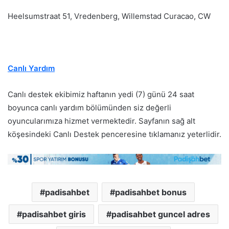
Heelsumstraat 51, Vredenberg, Willemstad Curacao, CW
Canlı Yardım
Canlı destek ekibimiz haftanın yedi (7) günü 24 saat
boyunca canlı yardım bölümünden siz değerli
oyuncularımıza hizmet vermektedir. Sayfanın sağ alt
köşesindeki Canlı Destek penceresine tıklamanız yeterlidir.
padisahbet
padisahbet bonus
padisahbet giris
padisahbet guncel adres