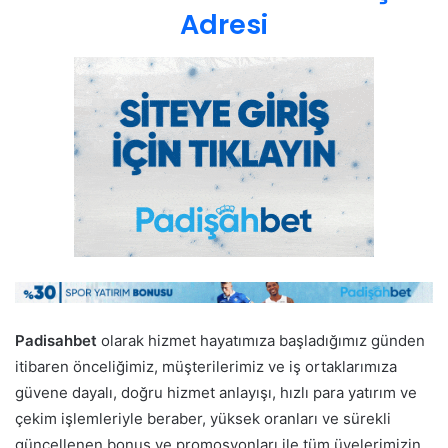
Adresi
Padisahbet
olarak hizmet hayatımıza başladığımız günden
itibaren önceliğimiz, müşterilerimiz ve iş ortaklarımıza
güvene dayalı, doğru hizmet anlayışı, hızlı para yatırım ve
çekim işlemleriyle beraber, yüksek oranları ve sürekli
güncellenen bonus ve promosyonları ile tüm üyelerimizin