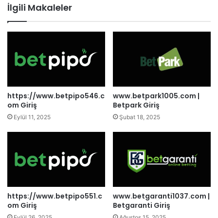
İlgili Makaleler
https://www.betpipo546.c
www.betpark1005.com |
om Giriş
Betpark Giriş
Eylül 11, 2025
Şubat 18, 2025
https://www.betpipo551.c
www.betgaranti1037.com |
om Giriş
Betgaranti Giriş
Eylül 26, 2025
Ağustos 15, 2025