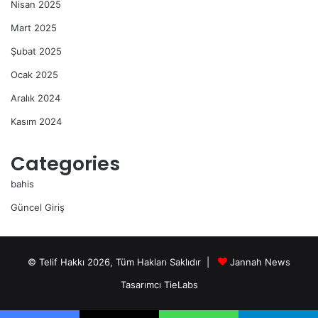
Nisan 2025
Mart 2025
Şubat 2025
Ocak 2025
Aralık 2024
Kasım 2024
Categories
bahis
Güncel Giriş
© Telif Hakkı 2026, Tüm Hakları Saklıdır |
Jannah News
Tasarımcı TieLabs