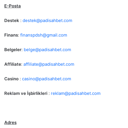
E-Posta
Destek
:
destek@padisahbet.com
Finans
:
finanspdsh@gmail.com
Belgeler
:
belge@padisahbet.com
Affiliate
:
affiliate@padisahbet.com
Casino
:
casino@padisahbet.com
Reklam ve İşbirlikleri
:
reklam@padisahbet.com
Adres