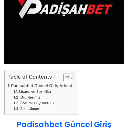
Table of Contents
Padisahbet Güncel Giriş Adresi
Lisans ve Sertifika
Ürünlerimiz
Sorumlu Oyunculuk
Bize Ulaşın
Padisahbet Güncel Giriş