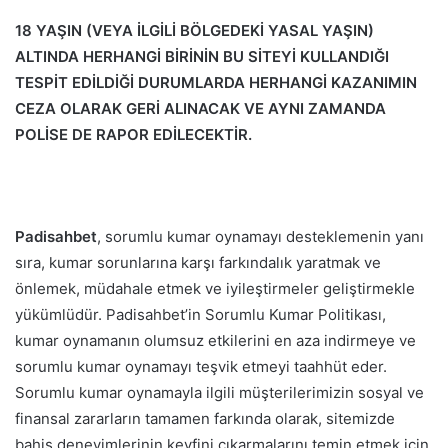
18 YAŞIN (VEYA İLGİLİ BÖLGEDEKİ YASAL YAŞIN)
ALTINDA HERHANGİ BİRİNİN BU SİTEYİ KULLANDIĞI
TESPİT EDİLDİĞİ DURUMLARDA HERHANGİ KAZANIMIN
CEZA OLARAK GERİ ALINACAK VE AYNI ZAMANDA
POLİSE DE RAPOR EDİLECEKTİR.
Padisahbet
, sorumlu kumar oynamayı desteklemenin yanı
sıra, kumar sorunlarına karşı farkındalık yaratmak ve
önlemek, müdahale etmek ve iyileştirmeler geliştirmekle
yükümlüdür. Padisahbet’in Sorumlu Kumar Politikası,
kumar oynamanın olumsuz etkilerini en aza indirmeye ve
sorumlu kumar oynamayı teşvik etmeyi taahhüt eder.
Sorumlu kumar oynamayla ilgili müşterilerimizin sosyal ve
finansal zararların tamamen farkında olarak, sitemizde
bahis deneyimlerinin keyfini çıkarmalarını temin etmek için