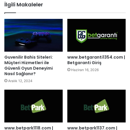
İlgili Makaleler
Guvenilir Bahis Siteleri:
www.betgaranti1354.com |
Müşteri Hizmetleri ile
Betgaranti Giriş
Güvenli Oyun Deneyimi
Haziran 16, 2026
Nasıl Sağlanır?
Aralık 12, 2024
www.betpark1118.com |
www.betpark1137.com |