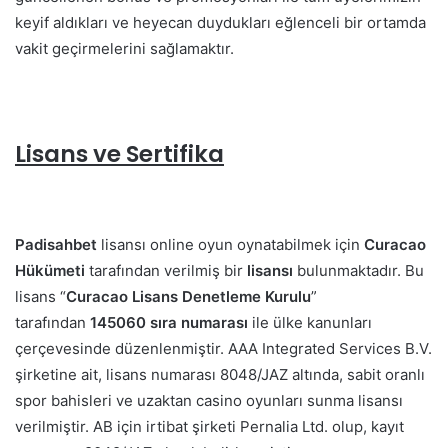
keyif aldıkları ve heyecan duydukları eğlenceli bir ortamda
vakit geçirmelerini sağlamaktır.
Lisans ve Sertifika
Padisahbet
lisansı online oyun oynatabilmek için
Curacao
Hükümeti
tarafından verilmiş bir
lisansı
bulunmaktadır. Bu
lisans “
Curacao Lisans Denetleme Kurulu
”
tarafından
145060 sıra numarası
ile ülke kanunları
çerçevesinde düzenlenmiştir. AAA Integrated Services B.V.
şirketine ait, lisans numarası 8048/JAZ altında, sabit oranlı
spor bahisleri ve uzaktan casino oyunları sunma lisansı
verilmiştir. AB için irtibat şirketi Pernalia Ltd. olup, kayıt