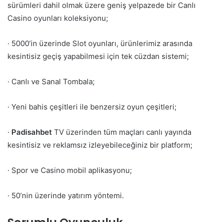
sürümleri dahil olmak üzere geniş yelpazede bir Canlı
Casino oyunları koleksiyonu;
· 5000’in üzerinde Slot oyunları, ürünlerimiz arasında
kesintisiz geçiş yapabilmesi için tek cüzdan sistemi;
· Canlı ve Sanal Tombala;
· Yeni bahis çeşitleri ile benzersiz oyun çeşitleri;
·
Padisahbet
TV üzerinden tüm maçları canlı yayında
kesintisiz ve reklamsız izleyebileceğiniz bir platform;
· Spor ve Casino mobil aplikasyonu;
· 50’nin üzerinde yatırım yöntemi.