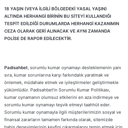
18 YAŞIN (VEYA İLGİLİ BÖLGEDEKİ YASAL YAŞIN)
ALTINDA HERHANGİ BİRİNİN BU SİTEYİ KULLANDIĞI
TESPİT EDİLDİĞİ DURUMLARDA HERHANGİ KAZANIMIN
CEZA OLARAK GERİ ALINACAK VE AYNI ZAMANDA
POLİSE DE RAPOR EDİLECEKTİR.
Padisahbet
, sorumlu kumar oynamayı desteklemenin yanı
sıra, kumar sorunlarına karşı farkındalık yaratmak ve
önlemek, müdahale etmek ve iyileştirmeler geliştirmekle
yükümlüdür. Padisahbet’in Sorumlu Kumar Politikası,
kumar oynamanın olumsuz etkilerini en aza indirmeye ve
sorumlu kumar oynamayı teşvik etmeyi taahhüt eder.
Sorumlu kumar oynamayla ilgili müşterilerimizin sosyal ve
finansal zararların tamamen farkında olarak, sitemizde
bahis deneyimlerinin keyfini çıkarmalarını temin etmek için