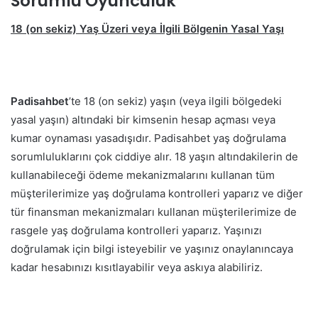
Sorumlu Oyunculuk
18 (on sekiz) Yaş Üzeri veya İlgili Bölgenin Yasal Yaşı
Padisahbet
’te 18 (on sekiz) yaşın (veya ilgili bölgedeki
yasal yaşın) altındaki bir kimsenin hesap açması veya
kumar oynaması yasadışıdır. Padisahbet yaş doğrulama
sorumluluklarını çok ciddiye alır. 18 yaşın altındakilerin de
kullanabileceği ödeme mekanizmalarını kullanan tüm
müşterilerimize yaş doğrulama kontrolleri yaparız ve diğer
tür finansman mekanizmaları kullanan müşterilerimize de
rasgele yaş doğrulama kontrolleri yaparız. Yaşınızı
doğrulamak için bilgi isteyebilir ve yaşınız onaylanıncaya
kadar hesabınızı kısıtlayabilir veya askıya alabiliriz.