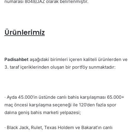
numarası 8048/JAZ olarak belirlenmiştir.
Ürünlerimiz
Padisahbet
aşağıdaki birimleri içeren kaliteli ürünlerden ve
3. taraf içeriklerinden oluşan bir portföy sunmaktadır:
· Ayda 45.000’in üstünde canlı bahis karşılaşması 65.000+
maç öncesi karşılaşma seçeneği ile 120’den fazla spor
dalına geniş bahis marketi yelpazesi;
· Black Jack, Rulet, Texas Holdem ve Bakarat’ın canlı