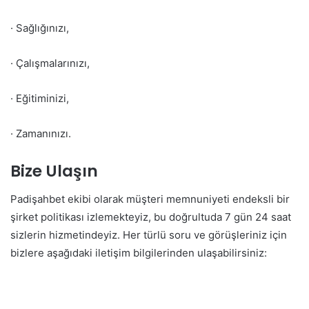
· Sağlığınızı,
· Çalışmalarınızı,
· Eğitiminizi,
· Zamanınızı.
Bize Ulaşın
Padişahbet ekibi olarak müşteri memnuniyeti endeksli bir
şirket politikası izlemekteyiz, bu doğrultuda 7 gün 24 saat
sizlerin hizmetindeyiz. Her türlü soru ve görüşleriniz için
bizlere aşağıdaki iletişim bilgilerinden ulaşabilirsiniz: