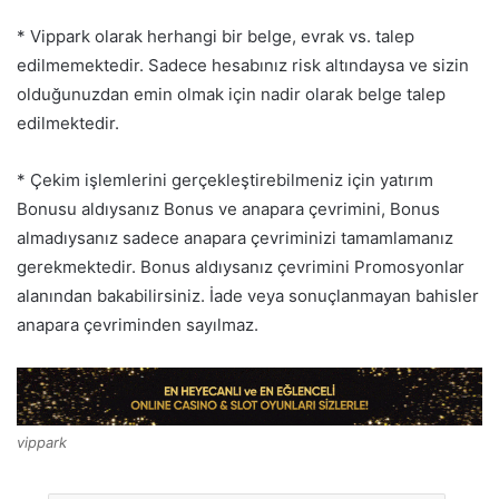
* Vippark olarak herhangi bir belge, evrak vs. talep
edilmemektedir. Sadece hesabınız risk altındaysa ve sizin
olduğunuzdan emin olmak için nadir olarak belge talep
edilmektedir.
* Çekim işlemlerini gerçekleştirebilmeniz için yatırım
Bonusu aldıysanız Bonus ve anapara çevrimini, Bonus
almadıysanız sadece anapara çevriminizi tamamlamanız
gerekmektedir. Bonus aldıysanız çevrimini Promosyonlar
alanından bakabilirsiniz. İade veya sonuçlanmayan bahisler
anapara çevriminden sayılmaz.
vippark