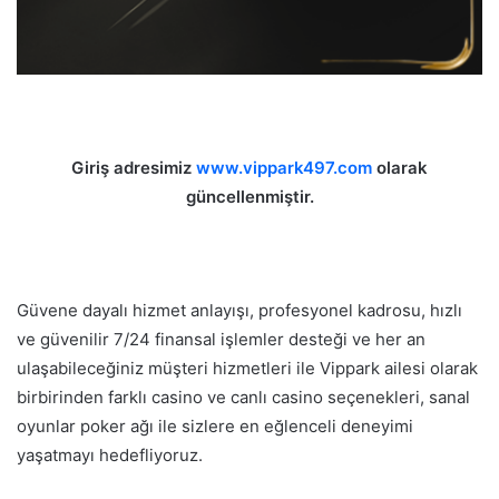
Giriş adresimiz
www.vippark497
.com
olarak
güncellenmiştir.
Güvene dayalı hizmet anlayışı, profesyonel kadrosu, hızlı
ve güvenilir 7/24 finansal işlemler desteği ve her an
ulaşabileceğiniz müşteri hizmetleri ile Vippark ailesi olarak
birbirinden farklı casino ve canlı casino seçenekleri, sanal
oyunlar poker ağı ile sizlere en eğlenceli deneyimi
yaşatmayı hedefliyoruz.