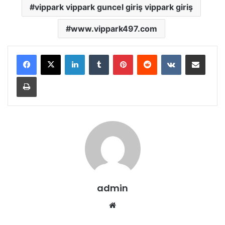
vippark vippark guncel giriş vippark giriş
www.vippark497.com
LinkedIn
Tumblr
Pinterest
Reddit
VKontakte
E-Posta ile paylaş
Yazdır
admin
Web
sitesi