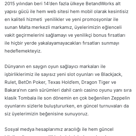
2015 yılından beri 14’den fazla ülkeye BetandWorks alt
yapısı gücü ile hem web sitesi hem mobil olarak kesintisiz
en kaliteli hizmeti yenilikler ve yeni promosyonlar ile
sunan Malta merkezli markamız, üyelerimizin eğlenceli
vakit geçirmelerini sağlamayı ve yenilikçi bonus fırsatları
ile hiçbir yerde yakalayamayacakları fırsatları sunmayı
hedeflemekteyiz.
Dünyanın en saygın oyun sağlayıcı markaları ile
işbirliklerimiz ile sayısız yeni slot oyunları ve Blackjack,
Rulet, BetOn Poker, Texas Hold’em, Dragon Tiger ve
Bakara’nın canlı sürümleri dahil canlı casino oyunu yanı sıra
klasik Tombala ile son dönemin en çok beğenilen Zeppelin
oyunlarını sizlerle buluştururken, en güncel turnuvaları da
siz üyelerimizin beğenisine sunuyoruz.
Sosyal medya hesaplarımız aracılığı ile hem güncel