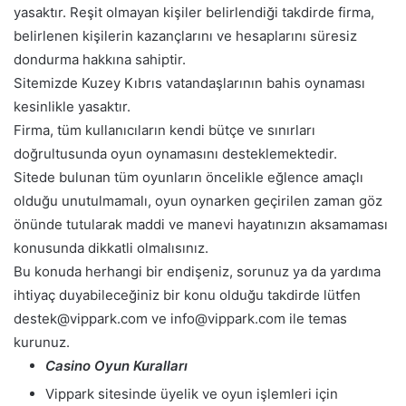
yasaktır. Reşit olmayan kişiler belirlendiği takdirde firma,
belirlenen kişilerin kazançlarını ve hesaplarını süresiz
dondurma hakkına sahiptir.
Sitemizde Kuzey Kıbrıs vatandaşlarının bahis oynaması
kesinlikle yasaktır.
Firma, tüm kullanıcıların kendi bütçe ve sınırları
doğrultusunda oyun oynamasını desteklemektedir.
Sitede bulunan tüm oyunların öncelikle eğlence amaçlı
olduğu unutulmamalı, oyun oynarken geçirilen zaman göz
önünde tutularak maddi ve manevi hayatınızın aksamaması
konusunda dikkatli olmalısınız.
Bu konuda herhangi bir endişeniz, sorunuz ya da yardıma
ihtiyaç duyabileceğiniz bir konu olduğu takdirde lütfen
destek@vippark.com
ve
info@vippark.com
ile temas
kurunuz.
Casino Oyun Kuralları
Vippark sitesinde üyelik ve oyun işlemleri için