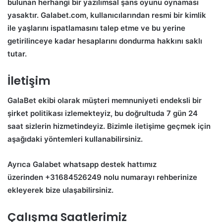
bulunan herhangi bir yazılımsal şans oyunu oynaması
yasaktır. Galabet.com, kullanıcılarından resmi bir kimlik
ile yaşlarını ispatlamasını talep etme ve bu yerine
getirilinceye kadar hesaplarını dondurma hakkını saklı
tutar.
İletişim
GalaBet ekibi olarak müşteri memnuniyeti endeksli bir
şirket politikası izlemekteyiz, bu doğrultuda 7 gün 24
saat sizlerin hizmetindeyiz. Bizimle iletişime geçmek için
aşağıdaki yöntemleri kullanabilirsiniz.
Ayrıca Galabet whatsapp destek hattımız
üzerinden +31684526249 nolu numarayı rehberinize
ekleyerek bize ulaşabilirsiniz.
Çalışma Saatlerimiz