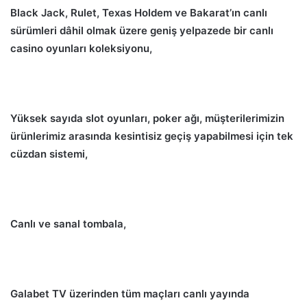
Black Jack, Rulet, Texas Holdem ve Bakarat’ın canlı
sürümleri dâhil olmak üzere geniş yelpazede bir canlı
casino oyunları koleksiyonu,
Yüksek sayıda slot oyunları, poker ağı, müşterilerimizin
ürünlerimiz arasında kesintisiz geçiş yapabilmesi için tek
cüzdan sistemi,
Canlı ve sanal tombala,
Galabet TV üzerinden tüm maçları canlı yayında