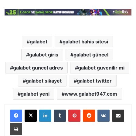
galabet
galabet bahis sitesi
galabet giris
galabet güncel
galabet guncel adres
galabet guvenilir mi
galabet sikayet
galabet twitter
galabet yeni
www.galabet947.com
LinkedIn
Tumblr
Pinterest
Reddit
VKontakte
E-Posta ile paylaş
Yazdır