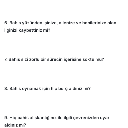
6. Bahis yüzünden işinize, ailenize ve hobilerinize olan
ilginizi kaybettiniz mi?
7. Bahis sizi zorlu bir sürecin içerisine soktu mu?
8. Bahis oynamak için hiç borç aldınız mı?
9. Hiç bahis alışkanlığınız ile ilgili çevrenizden uyarı
aldınız mı?