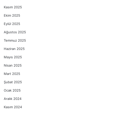
Kasım 2025
Ekim 2025
Eylül 2025
Ağustos 2025
Temmuz 2025
Haziran 2025
Mayıs 2025
Nisan 2025
Mart 2025
Şubat 2025
Ocak 2025
Aralık 2024
Kasım 2024