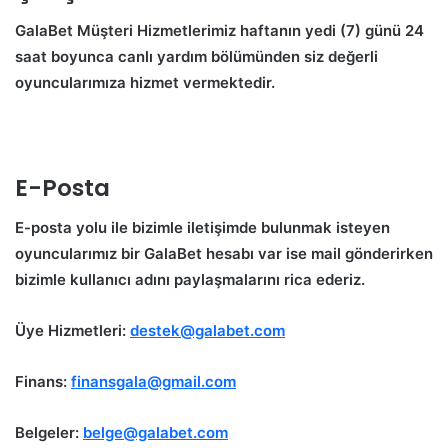
GalaBet Müşteri Hizmetlerimiz haftanın yedi (7) günü 24
saat boyunca canlı yardım bölümünden siz değerli
oyuncularımıza hizmet vermektedir.
E-Posta
E-posta yolu ile bizimle iletişimde bulunmak isteyen
oyuncularımız bir GalaBet hesabı var ise mail gönderirken
bizimle kullanıcı adını paylaşmalarını rica ederiz.
Üye Hizmetleri:
destek@galabet.com
Finans:
finansgala@gmail.com
Belgeler:
belge@galabet.com