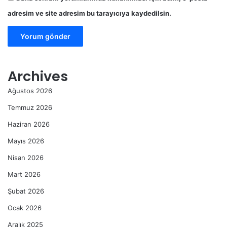
adresim ve site adresim bu tarayıcıya kaydedilsin.
Archives
Ağustos 2026
Temmuz 2026
Haziran 2026
Mayıs 2026
Nisan 2026
Mart 2026
Şubat 2026
Ocak 2026
Aralık 2025