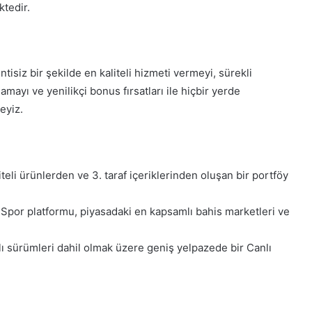
ktedir.
isiz bir şekilde en kaliteli hizmeti vermeyi, sürekli
amayı ve yenilikçi bonus fırsatları ile hiçbir yerde
eyiz.
eli ürünlerden ve 3. taraf içeriklerinden oluşan bir portföy
bir Spor platformu, piyasadaki en kapsamlı bahis marketleri ve
lı sürümleri dahil olmak üzere geniş yelpazede bir Canlı