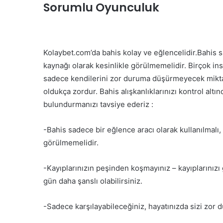
Sorumlu Oyunculuk
Kolaybet.com’da bahis kolay ve eğlencelidir.Bahis sa
kaynağı olarak kesinlikle görülmemelidir. Birçok in
sadece kendilerini zor duruma düşürmeyecek miktarl
oldukça zordur. Bahis alışkanlıklarınızı kontrol alt
bulundurmanızı tavsiye ederiz :
-Bahis sadece bir eğlence aracı olarak kullanılmalı,
görülmemelidir.
-Kayıplarınızın peşinden koşmayınız – kayıplarınız
gün daha şanslı olabilirsiniz.
-Sadece karşılayabileceğiniz, hayatınızda sizi zor