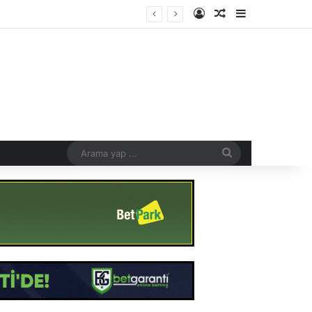
Kayıt Ol
Rastgele Makale
Kenar Bölme
Arama
yap
...