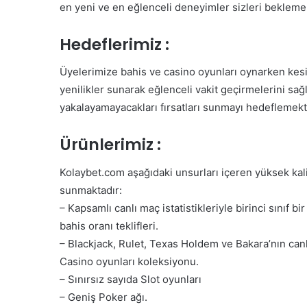
en yeni ve en eğlenceli deneyimler sizleri bekleme
Hedeflerimiz :
Üyelerimize bahis ve casino oyunları oynarken kesint
yenilikler sunarak eğlenceli vakit geçirmelerini sağl
yakalayamayacakları fırsatları sunmayı hedeflemekt
Ürünlerimiz :
Kolaybet.com aşağıdaki unsurları içeren yüksek kalit
sunmaktadır:
– Kapsamlı canlı maç istatistikleriyle birinci sınıf 
bahis oranı teklifleri.
– Blackjack, Rulet, Texas Holdem ve Bakara’nın can
Casino oyunları koleksiyonu.
– Sınırsız sayıda Slot oyunları
– Geniş Poker ağı.