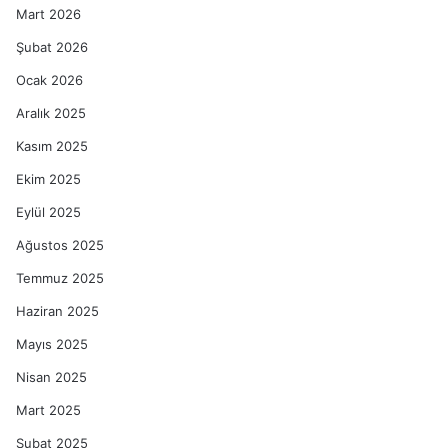
Mart 2026
Şubat 2026
Ocak 2026
Aralık 2025
Kasım 2025
Ekim 2025
Eylül 2025
Ağustos 2025
Temmuz 2025
Haziran 2025
Mayıs 2025
Nisan 2025
Mart 2025
Şubat 2025