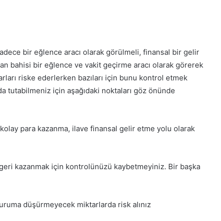
dece bir eğlence aracı olarak görülmeli, finansal bir gelir
san bahisi bir eğlence ve vakit geçirme aracı olarak görerek
arı riske ederlerken bazıları için bunu kontrol etmek
ında tutabilmeniz için aşağıdaki noktaları göz önünde
 kolay para kazanma, ilave finansal gelir etme yolu olarak
ı geri kazanmak için kontrolünüzü kaybetmeyiniz. Bir başka
 duruma düşürmeyecek miktarlarda risk alınız