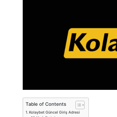
Table of Contents
Kolaybet Güncel Giriş Adresi