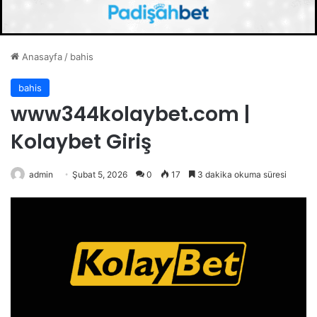
Anasayfa
/
bahis
bahis
www344kolaybet.com |
Kolaybet Giriş
admin
Şubat 5, 2026
0
17
3 dakika okuma süresi