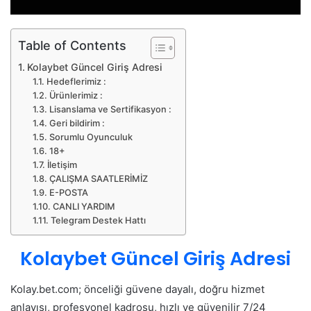
Table of Contents
Kolaybet Güncel Giriş Adresi
Hedeflerimiz :
Ürünlerimiz :
Lisanslama ve Sertifikasyon :
Geri bildirim :
Sorumlu Oyunculuk
18+
İletişim
ÇALIŞMA SAATLERİMİZ
E-POSTA
CANLI YARDIM
Telegram Destek Hattı
Kolaybet Güncel Giriş Adresi
Kolay.bet.com; önceliği güvene dayalı, doğru hizmet
anlayışı, profesyonel kadrosu, hızlı ve güvenilir 7/24