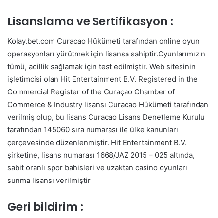
Lisanslama ve Sertifikasyon :
Kolay.bet.com Curacao Hükümeti tarafından online oyun
operasyonları yürütmek için lisansa sahiptir.Oyunlarımızın
tümü, adillik sağlamak için test edilmiştir. Web sitesinin
işletimcisi olan Hit Entertainment B.V. Registered in the
Commercial Register of the Curaçao Chamber of
Commerce & Industry lisansı Curacao Hükümeti tarafından
verilmiş olup, bu lisans Curacao Lisans Denetleme Kurulu
tarafından 145060 sıra numarası ile ülke kanunları
çerçevesinde düzenlenmiştir. Hit Entertainment B.V.
şirketine, lisans numarası 1668/JAZ 2015 – 025 altında,
sabit oranlı spor bahisleri ve uzaktan casino oyunları
sunma lisansı verilmiştir.
Geri bildirim :