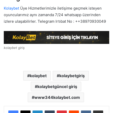
Kolaybet
Üye Hizmetlerimizle iletişime geçmek isteyen
oyuncularımız aynı zamanda 7/24 whatsapp üzerinden
izlere ulaşabilirler. Telegram Irtıbat No : ++38970930049
kolaybet giriş
kolaybet
kolaybetgiriş
kolaybetgüncel giriş
www344kolaybet.com
LinkedIn
Tumblr
Pinterest
Reddit
VKontakte
E-Posta ile paylaş