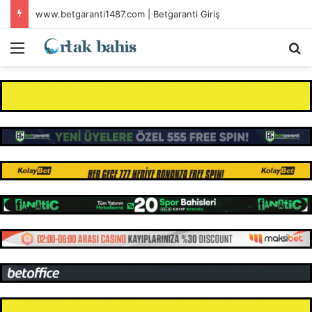
www.betgaranti1487.com | Betgaranti Giriş
Menü
Ar