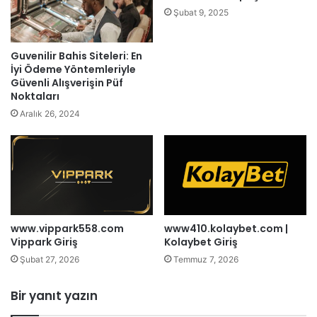
Şubat 9, 2025
Guvenilir Bahis Siteleri: En
İyi Ödeme Yöntemleriyle
Güvenli Alışverişin Püf
Noktaları
Aralık 26, 2024
www.vippark558.com
www410.kolaybet.com |
Vippark Giriş
Kolaybet Giriş
Şubat 27, 2026
Temmuz 7, 2026
Bir yanıt yazın