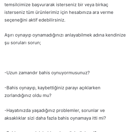
temsilcimize başvurarak isterseniz bir veya birkaç
isterseniz tüm ürünlerimiz için hesabınıza ara verme
seçeneğini aktif edebilirsiniz.
Aşırı oynayıp oynamadığınızı anlayabilmek adına kendinize
şu soruları sorun;
-Uzun zamandır bahis oynuyormusunuz?
-Bahis oynayıp, kaybettiğiniz parayı açıklarken
zorlandığınız oldu mu?
-Hayatınızda yaşadığınız problemler, sorunlar ve
aksaklıklar sizi daha fazla bahis oynamaya itti mi?