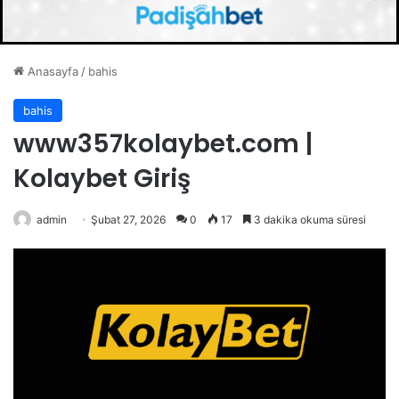
Anasayfa
/
bahis
bahis
www357kolaybet.com |
Kolaybet Giriş
admin
Şubat 27, 2026
0
17
3 dakika okuma süresi