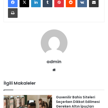
Yazdır
admin
Web
sitesi
İlgili Makaleler
Guvenilir Bahis Siteleri
Seçerken Dikkat Edilmesi
Gereken Altın İpuçları