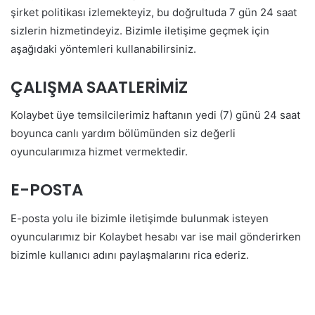
şirket politikası izlemekteyiz, bu doğrultuda 7 gün 24 saat
sizlerin hizmetindeyiz. Bizimle iletişime geçmek için
aşağıdaki yöntemleri kullanabilirsiniz.
ÇALIŞMA SAATLERİMİZ
Kolaybet üye temsilcilerimiz haftanın yedi (7) günü 24 saat
boyunca canlı yardım bölümünden siz değerli
oyuncularımıza hizmet vermektedir.
E-POSTA
E-posta yolu ile bizimle iletişimde bulunmak isteyen
oyuncularımız bir Kolaybet hesabı var ise mail gönderirken
bizimle kullanıcı adını paylaşmalarını rica ederiz.