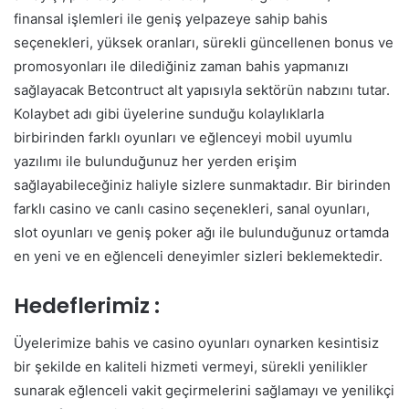
finansal işlemleri ile geniş yelpazeye sahip bahis
seçenekleri, yüksek oranları, sürekli güncellenen bonus ve
promosyonları ile dilediğiniz zaman bahis yapmanızı
sağlayacak Betcontruct alt yapısıyla sektörün nabzını tutar.
Kolaybet adı gibi üyelerine sunduğu kolaylıklarla
birbirinden farklı oyunları ve eğlenceyi mobil uyumlu
yazılımı ile bulunduğunuz her yerden erişim
sağlayabileceğiniz haliyle sizlere sunmaktadır. Bir birinden
farklı casino ve canlı casino seçenekleri, sanal oyunları,
slot oyunları ve geniş poker ağı ile bulunduğunuz ortamda
en yeni ve en eğlenceli deneyimler sizleri beklemektedir.
Hedeflerimiz :
Üyelerimize bahis ve casino oyunları oynarken kesintisiz
bir şekilde en kaliteli hizmeti vermeyi, sürekli yenilikler
sunarak eğlenceli vakit geçirmelerini sağlamayı ve yenilikçi