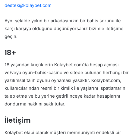
destek@kolaybet.com
Aynı şekilde yakın bir arkadaşınızın bir bahis sorunu ile
karşı karşıya olduğunu düşünüyorsanız bizimle iletişime
geçin.
18+
18 yaşından küçüklerin Kolaybet.com’da hesap açması
ve/veya oyun-bahis-casino ve sitede bulunan herhangi bir
yazılımsal talih oyunu oynaması yasaktır. Kolaybet.com,
kullanıcılarından resmi bir kimlik ile yaşlarını ispatlamarını
talep etme ve bu yerine getirilinceye kadar hesaplarını
dondurma hakkını saklı tutar.
İletişim
Kolaybet ekibi olarak müşteri memnuniyeti endeksli bir