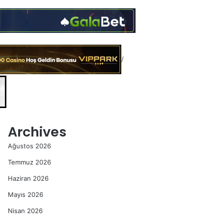
/
Archives
Ağustos 2026
Temmuz 2026
Haziran 2026
Mayıs 2026
Nisan 2026