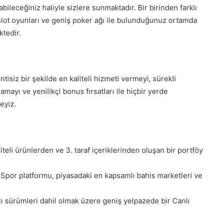
ileceğiniz haliyle sizlere sunmaktadır. Bir birinden farklı
 slot oyunları ve geniş poker ağı ile bulunduğunuz ortamda
ktedir.
isiz bir şekilde en kaliteli hizmeti vermeyi, sürekli
amayı ve yenilikçi bonus fırsatları ile hiçbir yerde
eyiz.
teli ürünlerden ve 3. taraf içeriklerinden oluşan bir portföy
bir Spor platformu, piyasadaki en kapsamlı bahis marketleri ve
lı sürümleri dahil olmak üzere geniş yelpazede bir Canlı