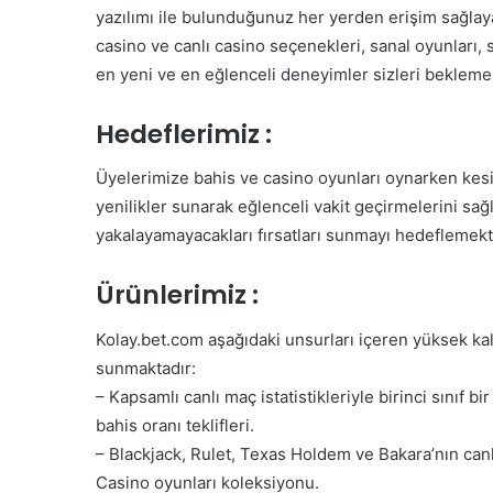
yazılımı ile bulunduğunuz her yerden erişim sağlayab
casino ve canlı casino seçenekleri, sanal oyunları,
en yeni ve en eğlenceli deneyimler sizleri bekleme
Hedeflerimiz :
Üyelerimize bahis ve casino oyunları oynarken kesint
yenilikler sunarak eğlenceli vakit geçirmelerini sağl
yakalayamayacakları fırsatları sunmayı hedeflemekt
Ürünlerimiz :
Kolay.bet.com aşağıdaki unsurları içeren yüksek kali
sunmaktadır:
– Kapsamlı canlı maç istatistikleriyle birinci sınıf 
bahis oranı teklifleri.
– Blackjack, Rulet, Texas Holdem ve Bakara’nın can
Casino oyunları koleksiyonu.