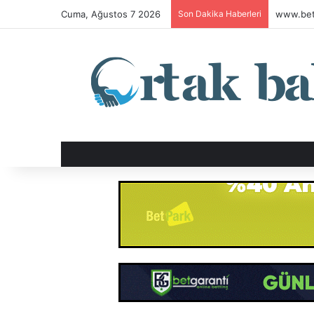
Cuma, Ağustos 7 2026
Son Dakika Haberleri
www.betg