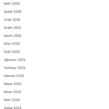
Mart 2026
Şubat 2026
Ocak 2026
Aralık 2025
Kasım 2025
Ekim 2025
Eylül 2025
Ağustos 2025
Temmuz 2025
Haziran 2025
Mayıs 2025
Nisan 2025
Mart 2025
Şubat 2025