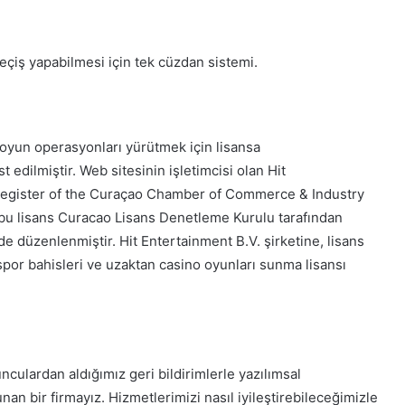
geçiş yapabilmesi için tek cüzdan sistemi.
oyun operasyonları yürütmek için lisansa
t edilmiştir. Web sitesinin işletimcisi olan Hit
Register of the Curaçao Chamber of Commerce & Industry
 bu lisans Curacao Lisans Denetleme Kurulu tarafından
e düzenlenmiştir. Hit Entertainment B.V. şirketine, lisans
spor bahisleri ve uzaktan casino oyunları sunma lisansı
culardan aldığımız geri bildirimlerle yazılımsal
an bir firmayız. Hizmetlerimizi nasıl iyileştirebileceğimizle