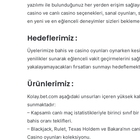
yazılımı ile bulunduğunuz her yerden erişim sağlayab
casino ve canlı casino seçenekleri, sanal oyunları,
en yeni ve en eğlenceli deneyimler sizleri bekleme
Hedeflerimiz :
Üyelerimize bahis ve casino oyunları oynarken kesint
yenilikler sunarak eğlenceli vakit geçirmelerini sağl
yakalayamayacakları fırsatları sunmayı hedeflemekt
Ürünlerimiz :
Kolay.bet.com aşağıdaki unsurları içeren yüksek kali
sunmaktadır:
– Kapsamlı canlı maç istatistikleriyle birinci sınıf 
bahis oranı teklifleri.
– Blackjack, Rulet, Texas Holdem ve Bakara’nın can
Casino oyunları koleksiyonu.