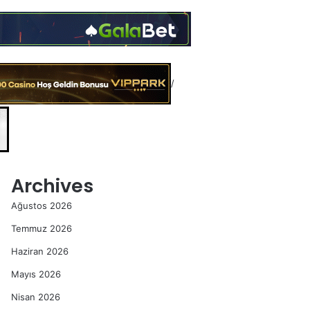
/
Archives
Ağustos 2026
Temmuz 2026
Haziran 2026
Mayıs 2026
Nisan 2026