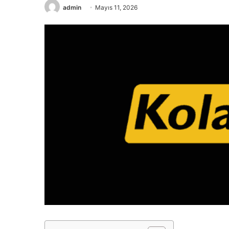
admin
Mayıs 11, 2026