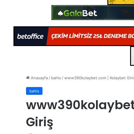
Anasayfa
/
bahis
/
www390kolaybet.com | Kolaybet Giri
bahis
www390kolaybet.
Giriş