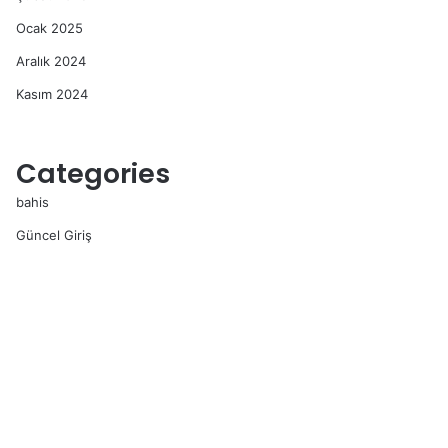
Ocak 2025
Aralık 2024
Kasım 2024
Categories
bahis
Güncel Giriş