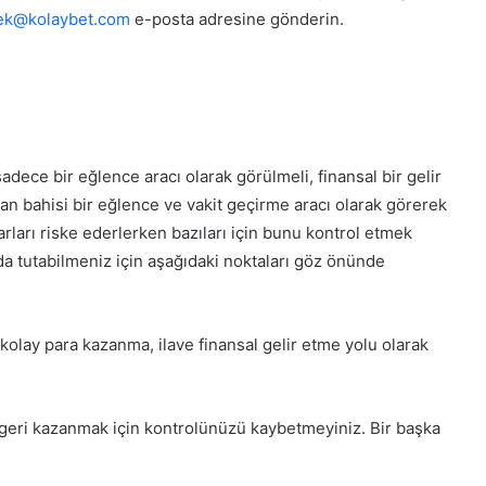
ek
@kolaybet.com
e-posta adresine gönderin.
adece bir eğlence aracı olarak görülmeli, finansal bir gelir
san bahisi bir eğlence ve vakit geçirme aracı olarak görerek
arı riske ederlerken bazıları için bunu kontrol etmek
ında tutabilmeniz için aşağıdaki noktaları göz önünde
 kolay para kazanma, ilave finansal gelir etme yolu olarak
ı geri kazanmak için kontrolünüzü kaybetmeyiniz. Bir başka