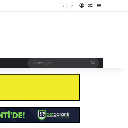
Kayıt Ol
Rastgele Makale
Kenar Bölme
Arama
yap
...