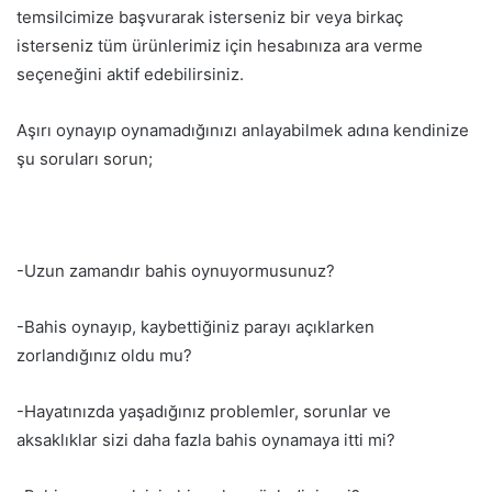
temsilcimize başvurarak isterseniz bir veya birkaç
isterseniz tüm ürünlerimiz için hesabınıza ara verme
seçeneğini aktif edebilirsiniz.
Aşırı oynayıp oynamadığınızı anlayabilmek adına kendinize
şu soruları sorun;
-Uzun zamandır bahis oynuyormusunuz?
-Bahis oynayıp, kaybettiğiniz parayı açıklarken
zorlandığınız oldu mu?
-Hayatınızda yaşadığınız problemler, sorunlar ve
aksaklıklar sizi daha fazla bahis oynamaya itti mi?