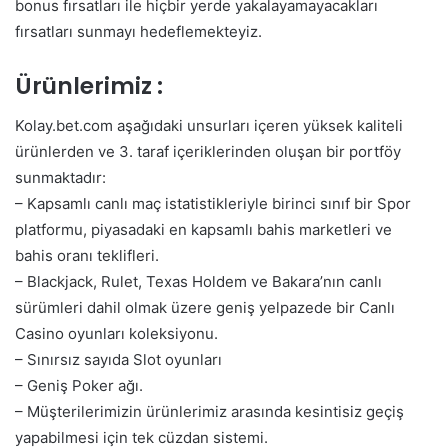
bonus fırsatları ile hiçbir yerde yakalayamayacakları
fırsatları sunmayı hedeflemekteyiz.
Ürünlerimiz :
Kolay.bet.com aşağıdaki unsurları içeren yüksek kaliteli
ürünlerden ve 3. taraf içeriklerinden oluşan bir portföy
sunmaktadır:
– Kapsamlı canlı maç istatistikleriyle birinci sınıf bir Spor
platformu, piyasadaki en kapsamlı bahis marketleri ve
bahis oranı teklifleri.
– Blackjack, Rulet, Texas Holdem ve Bakara’nın canlı
sürümleri dahil olmak üzere geniş yelpazede bir Canlı
Casino oyunları koleksiyonu.
– Sınırsız sayıda Slot oyunları
– Geniş Poker ağı.
– Müşterilerimizin ürünlerimiz arasında kesintisiz geçiş
yapabilmesi için tek cüzdan sistemi.