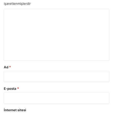
işaretlenmişlerdir
Y
o
r
u
m
*
Ad
*
E-posta
*
İnternet sitesi