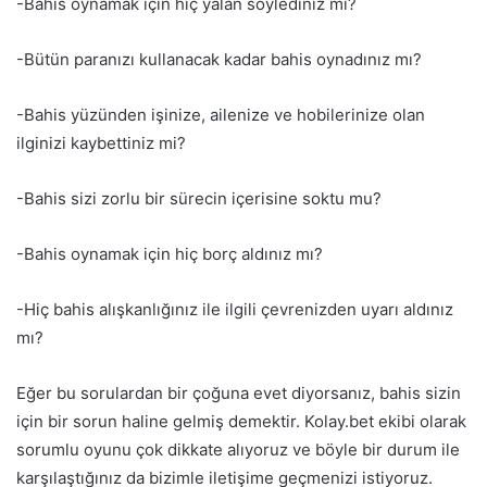
-Bahis oynamak için hiç yalan söylediniz mi?
-Bütün paranızı kullanacak kadar bahis oynadınız mı?
-Bahis yüzünden işinize, ailenize ve hobilerinize olan
ilginizi kaybettiniz mi?
-Bahis sizi zorlu bir sürecin içerisine soktu mu?
-Bahis oynamak için hiç borç aldınız mı?
-Hiç bahis alışkanlığınız ile ilgili çevrenizden uyarı aldınız
mı?
Eğer bu sorulardan bir çoğuna evet diyorsanız, bahis sizin
için bir sorun haline gelmiş demektir. Kolay.bet ekibi olarak
sorumlu oyunu çok dikkate alıyoruz ve böyle bir durum ile
karşılaştığınız da bizimle iletişime geçmenizi istiyoruz.