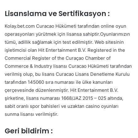
Lisanslama ve Sertifikasyon :
Kolay.bet.com Curacao Hükümeti tarafından online oyun
operasyonları yürütmek için lisansa sahiptir.Oyunlarımızın
tümü, adillik sağlamak için test edilmiştir. Web sitesinin
işletimcisi olan Hit Entertainment B.V. Registered in the
Commercial Register of the Curaçao Chamber of
Commerce & Industry lisansı Curacao Hükümeti tarafından
verilmiş olup, bu lisans Curacao Lisans Denetleme Kurulu
tarafından 145060 sıra numarası ile ülke kanunları
çerçevesinde düzenlenmiştir. Hit Entertainment B.V.
şirketine, lisans numarası 1668/JAZ 2015 – 025 altında,
sabit oranlı spor bahisleri ve uzaktan casino oyunları
sunma lisansı verilmiştir.
Geri bildirim :