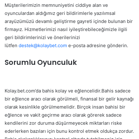
Müşterilerimizin memnuniyetini ciddiye alan ve
oyunculardan aldığımız geri bildirimlerle yazılımsal
arayüzümüzü devamlı geliştirme gayreti içinde bulunan bir
firmayız. Hizmetlerimizi nasıl iyileştirebileceğimizle ilgili
geri bildirimlerinizi ve önerilerinizi
lütfen
destek
@kolaybet.com
e-posta adresine gönderin.
Sorumlu Oyunculuk
Kolay.bet.com’da bahis kolay ve eğlencelidir.Bahis sadece
bir eğlence aracı olarak görülmeli, finansal bir gelir kaynağı
olarak kesinlikle görülmemelidir. Birçok insan bahisi bir
eğlence ve vakit geçirme aracı olarak görerek sadece
kendilerini zor duruma düşürmeyecek miktarları riske
ederlerken bazıları için bunu kontrol etmek oldukça zordur.