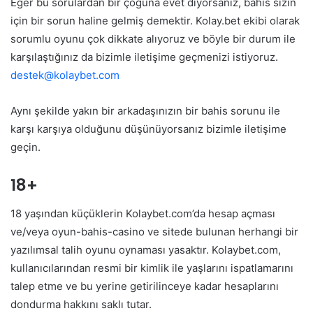
Eğer bu sorulardan bir çoğuna evet diyorsanız, bahis sizin
için bir sorun haline gelmiş demektir. Kolay.bet ekibi olarak
sorumlu oyunu çok dikkate alıyoruz ve böyle bir durum ile
karşılaştığınız da bizimle iletişime geçmenizi istiyoruz.
destek@kolaybet.com
Aynı şekilde yakın bir arkadaşınızın bir bahis sorunu ile
karşı karşıya olduğunu düşünüyorsanız bizimle iletişime
geçin.
18+
18 yaşından küçüklerin Kolaybet.com’da hesap açması
ve/veya oyun-bahis-casino ve sitede bulunan herhangi bir
yazılımsal talih oyunu oynaması yasaktır. Kolaybet.com,
kullanıcılarından resmi bir kimlik ile yaşlarını ispatlamarını
talep etme ve bu yerine getirilinceye kadar hesaplarını
dondurma hakkını saklı tutar.