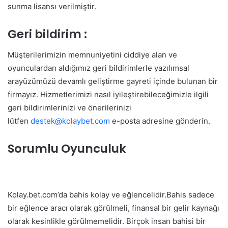
sunma lisansı verilmiştir.
Geri bildirim :
Müşterilerimizin memnuniyetini ciddiye alan ve
oyunculardan aldığımız geri bildirimlerle yazılımsal
arayüzümüzü devamlı geliştirme gayreti içinde bulunan bir
firmayız. Hizmetlerimizi nasıl iyileştirebileceğimizle ilgili
geri bildirimlerinizi ve önerilerinizi
lütfen
destek
@kolaybet.com
e-posta adresine gönderin.
Sorumlu Oyunculuk
Kolay.bet.com’da bahis kolay ve eğlencelidir.Bahis sadece
bir eğlence aracı olarak görülmeli, finansal bir gelir kaynağı
olarak kesinlikle görülmemelidir. Birçok insan bahisi bir