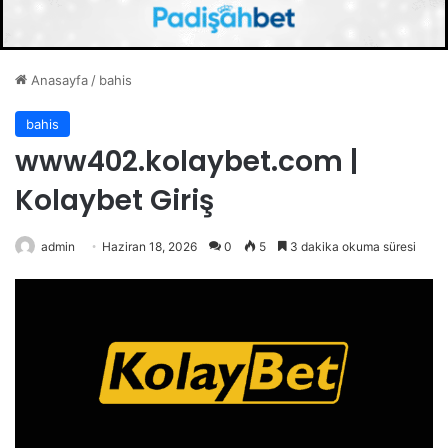
Anasayfa
/
bahis
bahis
www402.kolaybet.com |
Kolaybet Giriş
admin
Haziran 18, 2026
0
5
3 dakika okuma süresi