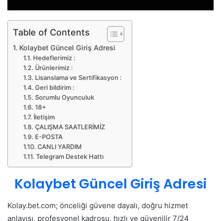
Table of Contents
Kolaybet Güncel Giriş Adresi
Hedeflerimiz :
Ürünlerimiz :
Lisanslama ve Sertifikasyon :
Geri bildirim :
Sorumlu Oyunculuk
18+
İletişim
ÇALIŞMA SAATLERİMİZ
E-POSTA
CANLI YARDIM
Telegram Destek Hattı
Kolaybet Güncel Giriş Adresi
Kolay.bet.com; önceliği güvene dayalı, doğru hizmet
anlayışı, profesyonel kadrosu, hızlı ve güvenilir 7/24