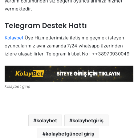
yardım bölümünden siz değerli oyuncularımıza hizmet
vermektedir.
Telegram Destek Hattı
Kolaybet
Üye Hizmetlerimizle iletişime geçmek isteyen
oyuncularımız aynı zamanda 7/24 whatsapp üzerinden
izlere ulaşabilirler. Telegram Irtıbat No : ++38970930049
kolaybet giriş
kolaybet
kolaybetgiriş
kolaybetgüncel giriş