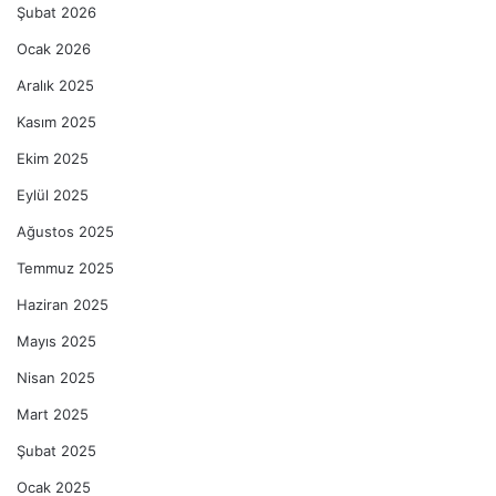
Şubat 2026
Ocak 2026
Aralık 2025
Kasım 2025
Ekim 2025
Eylül 2025
Ağustos 2025
Temmuz 2025
Haziran 2025
Mayıs 2025
Nisan 2025
Mart 2025
Şubat 2025
Ocak 2025