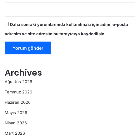
Daha sonraki yorumlarımda kullanılması için adım, e-posta
adresim ve site adresim bu tarayıcıya kaydedilsin.
Archives
Ağustos 2026
Temmuz 2026
Haziran 2026
Mayıs 2026
Nisan 2026
Mart 2026