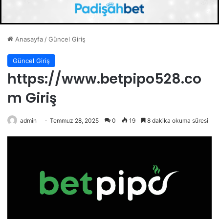
Anasayfa
/
Güncel Giriş
Güncel Giriş
https://www.betpipo528.co
m Giriş
admin
Temmuz 28, 2025
0
19
8 dakika okuma süresi