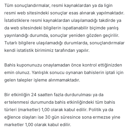
Tüm sonuçlandırmalar, resmi kaynaklardan ya da ligin
resmi web sitesindeki sonuçlar esas alınarak yapılmaktadır.
İstatistiklere resmi kaynaklardan ulaşılamadığı takdirde ya
da web sitesindeki bilgilerin ispatlanabilir biçimde yanlış
yayınlandığı durumda, sonuçlar yeniden gözden geçirilir.
Tutarlı bilgilere ulaşılamadığı durumlarda, sonuçlandırmalar
kendi istatistik birimimiz tarafından yapılır.
Bahis kuponunuzu onaylamadan önce kontrol ettiğinizden
emin olunuz. Yanlışlık sonucu oynanan bahislerin iptali için
gelen talepler işleme alınmamaktadır.
Bir etkinliğin 24 saatten fazla durdurulması ya da
ertelenmesi durumunda bahis etkinliğindeki tüm bahis
türleri (marketler) 1,00 olarak kabul edilir. Politik ya da
eğlence olayları ise 30 gün süresince sona ermezse yine
marketler 1,00 olarak kabul edilir.