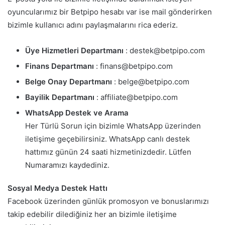
oyuncularımız bir Betpipo hesabı var ise mail gönderirken
bizimle kullanıcı adını paylaşmalarını rica ederiz.
Üye Hizmetleri Departmanı
:
destek@betpipo.com
Finans Departmanı
:
finans@betpipo.com
Belge Onay Departmanı
:
belge@betpipo.com
Bayilik Departmanı
:
affiliate@betpipo.com
WhatsApp Destek ve Arama
Her Türlü Sorun için bizimle WhatsApp üzerinden
iletişime geçebilirsiniz. WhatsApp canlı destek
hattımız günün 24 saati hizmetinizdedir. Lütfen
Numaramızı kaydediniz.
Sosyal Medya Destek Hattı
Facebook üzerinden günlük promosyon ve bonuslarımızı
takip edebilir dilediğiniz her an bizimle iletişime