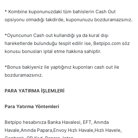
* Kombine kuponunuzdaki tüm bahislerin Cash Out
opsiyonu olmadığı takdirde, kuponunuzu bozduramazsınız.
*Oyuncunun Cash out kullandığı ya da kural dışı
hareketlerde bulunduğu tespit edilir ise, Betpipo.com söz
konusu bonusları iptal etme hakkına sahiptir.
*Bonus bakiyeniz ile yaptığınız kuponları cash out ile
bozduramazsınız.
PARA YATIRMA İŞLEMLERİ
Para Yatırma Yöntemleri
Betpipo hesabınıza Banka Havalesi, EFT, Anında
Havale,Anında Papara,Envoy Hızlı Havale,Hızlı Havele,