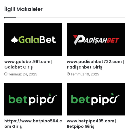
İlgili Makaleler
www.galabet961.com |
www.padisahbet722.com |
Galabet Giriş
Padişahbet Giriş
Temmuz 24, 2025
Temmuz 19, 2025
https://www.betpipo564.c
www.betpipo495.com |
om Giriş
Betpipo Giriş