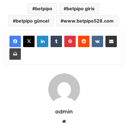
betpipo
betpipo giris
betpipo güncel
www.betpipo528.com
LinkedIn
Tumblr
Pinterest
Reddit
VKontakte
E-Posta ile paylaş
Yazdır
admin
Web
sitesi