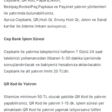
Cepbank, QR Kod, Papara,Jeton,
Bestpay,RocketPay,Paykasa ve Payznet yatırım yöntemleri
ile yatırımda bulunabilirsiniz.
Ayrıca Cepbank, QR,Hızlı Qr, Envoy Hızlı Qr, Jeton ve Sanal
kartlar ile ödeme imkanı sunuyoruz .
Cep Bank İşlem Süresi
Cepbank ile yatırma talepleriniz haftanın 7 Günü 24 saat
talebinizi yollamanızdan itibaren 5-30 dakika içerisinde
sonuçlandırılacak ve bakiyeniz hesabınıza aktarılacaktır.
Cepbank ile alt yatırım limiti 20 TL’dir.
QR Kod ile Yatırım
Sitemize minimum 50 TL olucak şekilde QR Kod ile yatırım
yapabilirsiniz. QR Kod ile yatırım 1-15 dk. işlem süresi yer
almaktadır.QR Kod ile yatırım yapmak istiyorsanız lütfen