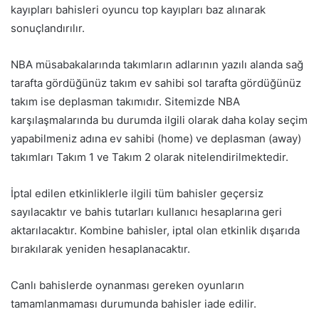
kayıpları bahisleri oyuncu top kayıpları baz alınarak
sonuçlandırılır.
NBA müsabakalarında takımların adlarının yazılı alanda sağ
tarafta gördüğünüz takım ev sahibi sol tarafta gördüğünüz
takım ise deplasman takımıdır. Sitemizde NBA
karşılaşmalarında bu durumda ilgili olarak daha kolay seçim
yapabilmeniz adına ev sahibi (home) ve deplasman (away)
takımları Takım 1 ve Takım 2 olarak nitelendirilmektedir.
İptal edilen etkinliklerle ilgili tüm bahisler geçersiz
sayılacaktır ve bahis tutarları kullanıcı hesaplarına geri
aktarılacaktır. Kombine bahisler, iptal olan etkinlik dışarıda
bırakılarak yeniden hesaplanacaktır.
Canlı bahislerde oynanması gereken oyunların
tamamlanmaması durumunda bahisler iade edilir.