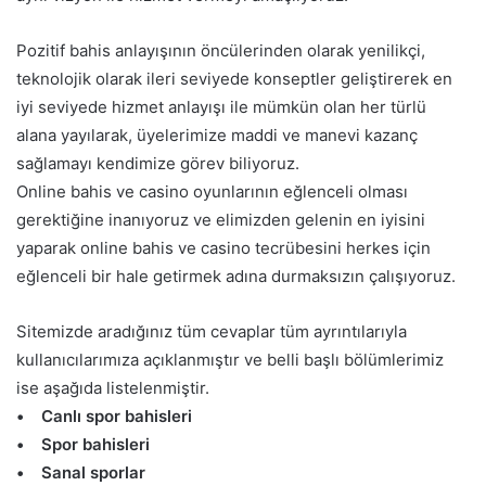
Pozitif bahis anlayışının öncülerinden olarak yenilikçi,
teknolojik olarak ileri seviyede konseptler geliştirerek en
iyi seviyede hizmet anlayışı ile mümkün olan her türlü
alana yayılarak, üyelerimize maddi ve manevi kazanç
sağlamayı kendimize görev biliyoruz.
Online bahis ve casino oyunlarının eğlenceli olması
gerektiğine inanıyoruz ve elimizden gelenin en iyisini
yaparak online bahis ve casino tecrübesini herkes için
eğlenceli bir hale getirmek adına durmaksızın çalışıyoruz.
Sitemizde aradığınız tüm cevaplar tüm ayrıntılarıyla
kullanıcılarımıza açıklanmıştır ve belli başlı bölümlerimiz
ise aşağıda listelenmiştir.
• Canlı spor bahisleri
• Spor bahisleri
• Sanal sporlar