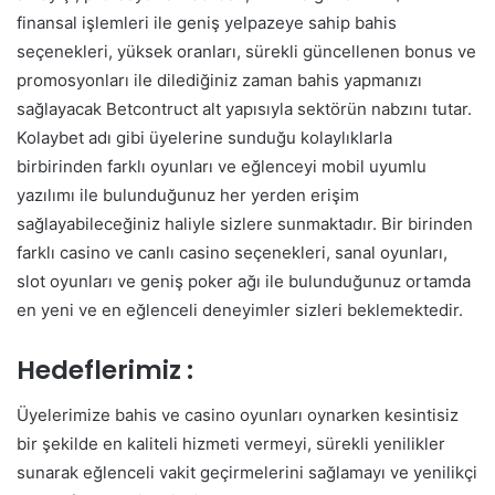
finansal işlemleri ile geniş yelpazeye sahip bahis
seçenekleri, yüksek oranları, sürekli güncellenen bonus ve
promosyonları ile dilediğiniz zaman bahis yapmanızı
sağlayacak Betcontruct alt yapısıyla sektörün nabzını tutar.
Kolaybet adı gibi üyelerine sunduğu kolaylıklarla
birbirinden farklı oyunları ve eğlenceyi mobil uyumlu
yazılımı ile bulunduğunuz her yerden erişim
sağlayabileceğiniz haliyle sizlere sunmaktadır. Bir birinden
farklı casino ve canlı casino seçenekleri, sanal oyunları,
slot oyunları ve geniş poker ağı ile bulunduğunuz ortamda
en yeni ve en eğlenceli deneyimler sizleri beklemektedir.
Hedeflerimiz :
Üyelerimize bahis ve casino oyunları oynarken kesintisiz
bir şekilde en kaliteli hizmeti vermeyi, sürekli yenilikler
sunarak eğlenceli vakit geçirmelerini sağlamayı ve yenilikçi