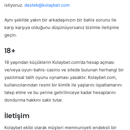
istiyoruz.
destek@kolaybet.com
Aynı şekilde yakın bir arkadaşınızın bir bahis sorunu ile
karşı karşıya olduğunu düşünüyorsanız bizimle iletişime
geçin.
18+
18 yaşından küçüklerin Kolaybet.com’da hesap açması
ve/veya oyun-bahis-casino ve sitede bulunan herhangi bir
yazılımsal talih oyunu oynaması yasaktır. Kolaybet.com,
kullanıcılarından resmi bir kimlik ile yaşlarını ispatlamarını
talep etme ve bu yerine getirilinceye kadar hesaplarını
dondurma hakkını saklı tutar.
İletişim
Kolaybet ekibi olarak müşteri memnuniyeti endeksli bir