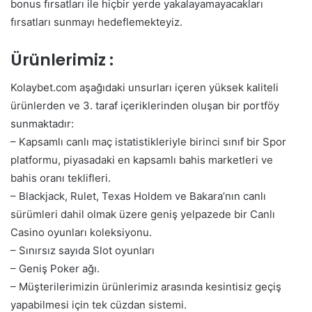
bonus fırsatları ile hiçbir yerde yakalayamayacakları
fırsatları sunmayı hedeflemekteyiz.
Ürünlerimiz :
Kolaybet.com aşağıdaki unsurları içeren yüksek kaliteli
ürünlerden ve 3. taraf içeriklerinden oluşan bir portföy
sunmaktadır:
– Kapsamlı canlı maç istatistikleriyle birinci sınıf bir Spor
platformu, piyasadaki en kapsamlı bahis marketleri ve
bahis oranı teklifleri.
– Blackjack, Rulet, Texas Holdem ve Bakara’nın canlı
sürümleri dahil olmak üzere geniş yelpazede bir Canlı
Casino oyunları koleksiyonu.
– Sınırsız sayıda Slot oyunları
– Geniş Poker ağı.
– Müşterilerimizin ürünlerimiz arasında kesintisiz geçiş
yapabilmesi için tek cüzdan sistemi.