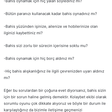
-Bahis oynamak için hiç yalan söylediniz mi?
-Bütün paranızı kullanacak kadar bahis oynadınız mı?
-Bahis yüzünden işinize, ailenize ve hobilerinize olan
ilginizi kaybettiniz mi?
-Bahis sizi zorlu bir sürecin içerisine soktu mu?
-Bahis oynamak için hiç borç aldınız mı?
-Hiç bahis alışkanlığınız ile ilgili çevrenizden uyarı aldınız
mı?
Eğer bu sorulardan bir çoğuna evet diyorsanız, bahis sizin
için bir sorun haline gelmiş demektir. Kolaybet ekibi olarak
sorumlu oyunu çok dikkate alıyoruz ve böyle bir durum ile
karşılaştığınız da bizimle iletişime geçmenizi