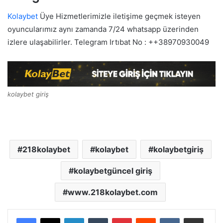
Kolaybet
Üye Hizmetlerimizle iletişime geçmek isteyen
oyuncularımız aynı zamanda 7/24 whatsapp üzerinden
izlere ulaşabilirler. Telegram Irtıbat No : ++38970930049
kolaybet giriş
218kolaybet
kolaybet
kolaybetgiriş
kolaybetgüncel giriş
www.218kolaybet.com
LinkedIn
Tumblr
Pinterest
Reddit
VKontakte
E-Posta ile paylaş