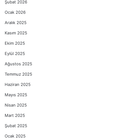
Şubat 2026
Ocak 2026
Aralık 2025
Kasım 2025
Ekim 2025
Eylül 2025
Ağustos 2025
Temmuz 2025
Haziran 2025
Mayıs 2025
Nisan 2025
Mart 2025
Şubat 2025
Ocak 2025