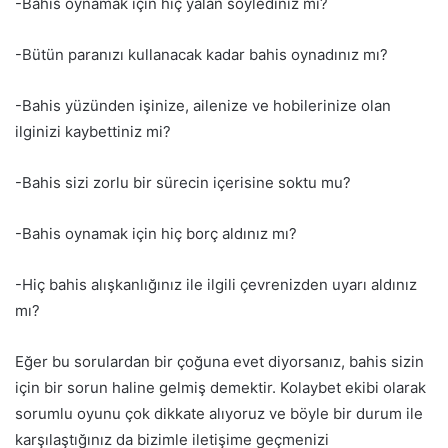
-Bahis oynamak için hiç yalan söylediniz mi?
-Bütün paranızı kullanacak kadar bahis oynadınız mı?
-Bahis yüzünden işinize, ailenize ve hobilerinize olan
ilginizi kaybettiniz mi?
-Bahis sizi zorlu bir sürecin içerisine soktu mu?
-Bahis oynamak için hiç borç aldınız mı?
-Hiç bahis alışkanlığınız ile ilgili çevrenizden uyarı aldınız
mı?
Eğer bu sorulardan bir çoğuna evet diyorsanız, bahis sizin
için bir sorun haline gelmiş demektir. Kolaybet ekibi olarak
sorumlu oyunu çok dikkate alıyoruz ve böyle bir durum ile
karşılaştığınız da bizimle iletişime geçmenizi