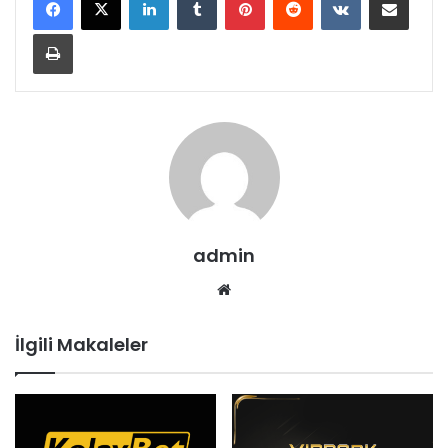
Yazdır
admin
Web
sitesi
İlgili Makaleler