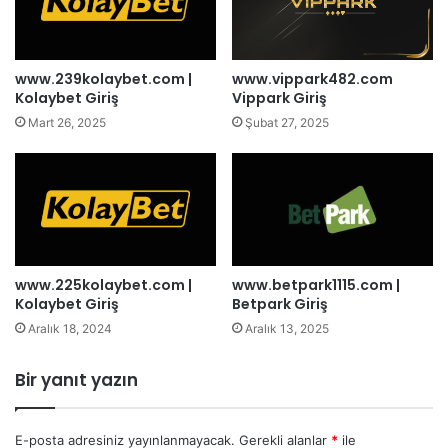
www.239kolaybet.com |
www.vippark482.com
Kolaybet Giriş
Vippark Giriş
Mart 26, 2025
Şubat 27, 2025
www.225kolaybet.com |
www.betpark1115.com |
Kolaybet Giriş
Betpark Giriş
Aralık 18, 2024
Aralık 13, 2025
Bir yanıt yazın
E-posta adresiniz yayınlanmayacak.
Gerekli alanlar
*
ile