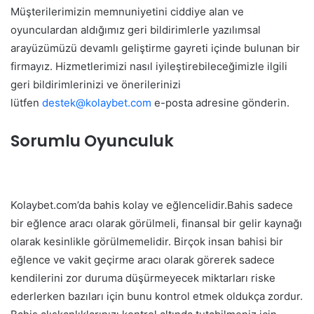
Müşterilerimizin memnuniyetini ciddiye alan ve
oyunculardan aldığımız geri bildirimlerle yazılımsal
arayüzümüzü devamlı geliştirme gayreti içinde bulunan bir
firmayız. Hizmetlerimizi nasıl iyileştirebileceğimizle ilgili
geri bildirimlerinizi ve önerilerinizi
lütfen
destek
@kolaybet.com
e-posta adresine gönderin.
Sorumlu Oyunculuk
Kolaybet.com’da bahis kolay ve eğlencelidir.Bahis sadece
bir eğlence aracı olarak görülmeli, finansal bir gelir kaynağı
olarak kesinlikle görülmemelidir. Birçok insan bahisi bir
eğlence ve vakit geçirme aracı olarak görerek sadece
kendilerini zor duruma düşürmeyecek miktarları riske
ederlerken bazıları için bunu kontrol etmek oldukça zordur.