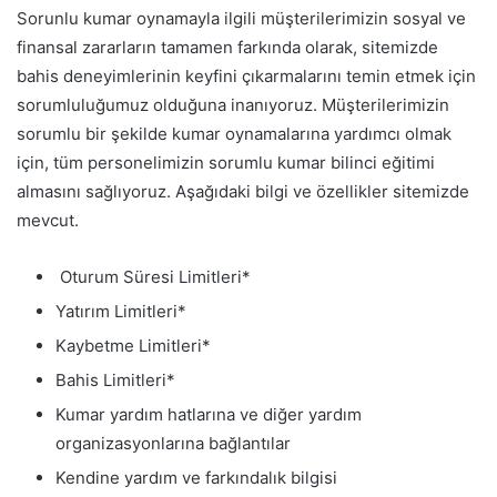
Sorunlu kumar oynamayla ilgili müşterilerimizin sosyal ve
finansal zararların tamamen farkında olarak, sitemizde
bahis deneyimlerinin keyfini çıkarmalarını temin etmek için
sorumluluğumuz olduğuna inanıyoruz. Müşterilerimizin
sorumlu bir şekilde kumar oynamalarına yardımcı olmak
için, tüm personelimizin sorumlu kumar bilinci eğitimi
almasını sağlıyoruz. Aşağıdaki bilgi ve özellikler sitemizde
mevcut.
Oturum Süresi Limitleri*
Yatırım Limitleri*
Kaybetme Limitleri*
Bahis Limitleri*
Kumar yardım hatlarına ve diğer yardım
organizasyonlarına bağlantılar
Kendine yardım ve farkındalık bilgisi