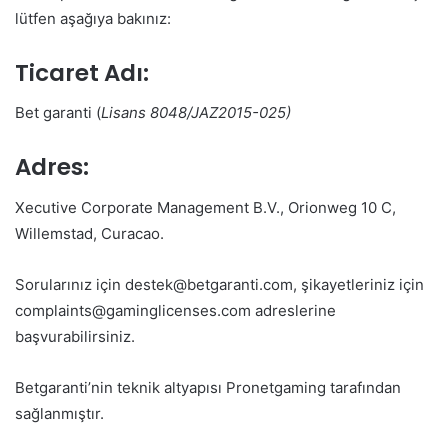
lütfen aşağıya bakınız:
Ticaret Adı:
Bet garanti (
Lisans 8048/JAZ2015-025)
Adres:
Xecutive Corporate Management B.V., Orionweg 10 C,
Willemstad, Curacao.
Sorularınız için
destek@betgaranti.com
, şikayetleriniz için
complaints@gaminglicenses.com
adreslerine
başvurabilirsiniz.
Betgaranti’nin teknik altyapısı Pronetgaming tarafından
sağlanmıştır.