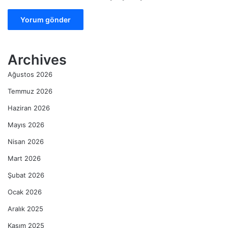
Archives
Ağustos 2026
Temmuz 2026
Haziran 2026
Mayıs 2026
Nisan 2026
Mart 2026
Şubat 2026
Ocak 2026
Aralık 2025
Kasım 2025