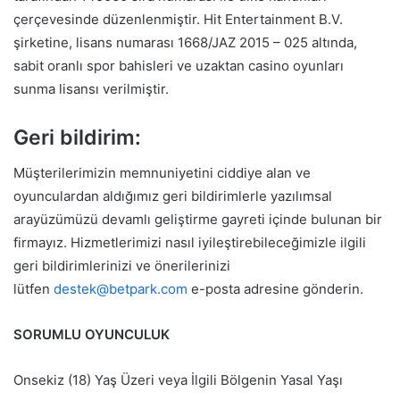
çerçevesinde düzenlenmiştir. Hit Entertainment B.V.
şirketine, lisans numarası 1668/JAZ 2015 – 025 altında,
sabit oranlı spor bahisleri ve uzaktan casino oyunları
sunma lisansı verilmiştir.
Geri bildirim:
Müşterilerimizin memnuniyetini ciddiye alan ve
oyunculardan aldığımız geri bildirimlerle yazılımsal
arayüzümüzü devamlı geliştirme gayreti içinde bulunan bir
firmayız. Hizmetlerimizi nasıl iyileştirebileceğimizle ilgili
geri bildirimlerinizi ve önerilerinizi
lütfen
destek@betpark.com
e-posta adresine gönderin.
SORUMLU OYUNCULUK
Onsekiz (18) Yaş Üzeri veya İlgili Bölgenin Yasal Yaşı