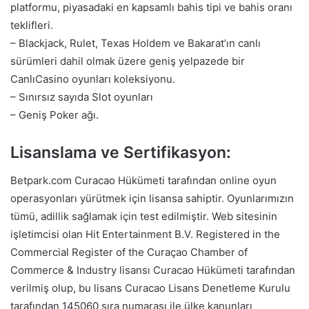
platformu, piyasadaki en kapsamlı bahis tipi ve bahis oranı
teklifleri.
– Blackjack, Rulet, Texas Holdem ve Bakarat’ın canlı
sürümleri dahil olmak üzere geniş yelpazede bir
CanlıCasino oyunları koleksiyonu.
– Sınırsız sayıda Slot oyunları
– Geniş Poker ağı.
Lisanslama ve Sertifikasyon:
Betpark.com Curacao Hükümeti tarafından online oyun
operasyonları yürütmek için lisansa sahiptir. Oyunlarımızın
tümü, adillik sağlamak için test edilmiştir. Web sitesinin
işletimcisi olan Hit Entertainment B.V. Registered in the
Commercial Register of the Curaçao Chamber of
Commerce & Industry lisansı Curacao Hükümeti tarafından
verilmiş olup, bu lisans Curacao Lisans Denetleme Kurulu
tarafından 145060 sıra numarası ile ülke kanunları