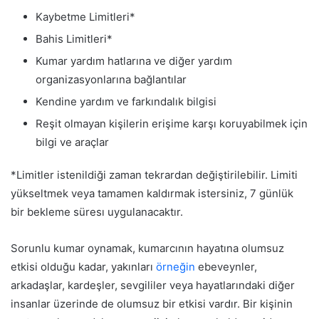
Kaybetme Limitleri*
Bahis Limitleri*
Kumar yardım hatlarına ve diğer yardım
organizasyonlarına bağlantılar
Kendine yardım ve farkındalık bilgisi
Reşit olmayan kişilerin erişime karşı koruyabilmek için
bilgi ve araçlar
*Limitler istenildiği zaman tekrardan değiştirilebilir. Limiti
yükseltmek veya tamamen kaldırmak istersiniz, 7 günlük
bir bekleme süresı uygulanacaktır.
Sorunlu kumar oynamak, kumarcının hayatına olumsuz
etkisi olduğu kadar, yakınları
örneğin
ebeveynler,
arkadaşlar, kardeşler, sevgililer veya hayatlarındaki diğer
insanlar üzerinde de olumsuz bir etkisi vardır. Bir kişinin