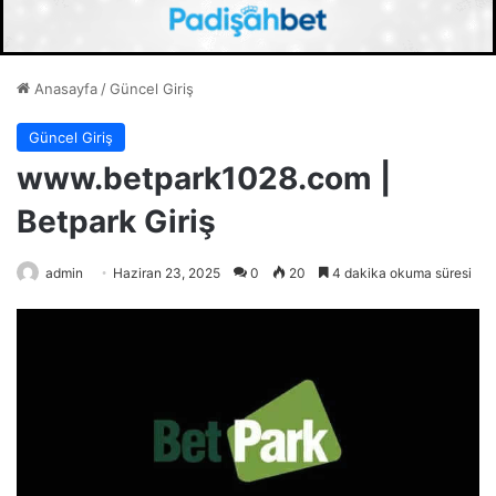
Anasayfa
/
Güncel Giriş
Güncel Giriş
www.betpark1028.com |
Betpark Giriş
admin
Haziran 23, 2025
0
20
4 dakika okuma süresi