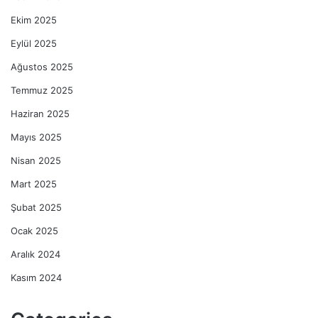
Ekim 2025
Eylül 2025
Ağustos 2025
Temmuz 2025
Haziran 2025
Mayıs 2025
Nisan 2025
Mart 2025
Şubat 2025
Ocak 2025
Aralık 2024
Kasım 2024