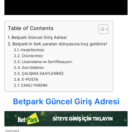
Table of Contents
Betpark Güncel Giriş Adresi
Betpark’ın fark yaratan dünyasına hoş geldiniz!
Hedeflerimiz:
Ürünlerimiz:
Lisanslama ve Sertifikasyon:
Geri bildirim:
ÇALIŞMA SAATLERİMİZ
E-POSTA
CANLI YARDIM
Betpark Güncel Giriş Adresi
betpark