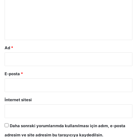
u
m
*
Ad
*
E-posta
*
İnternet sitesi
Daha sonraki yorumlarımda kullanılması için adım, e-posta
adresim ve site adresim bu tarayıcıya kaydedilsin.