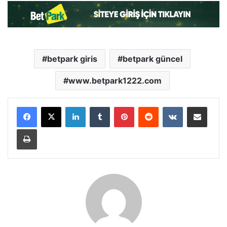
betpark giris
betpark güncel
www.betpark1222.com
LinkedIn
Tumblr
Pinterest
Reddit
VKontakte
E-Posta ile paylaş
Yazdır