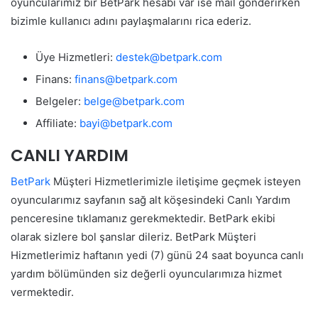
oyuncularımız bir BetPark hesabı var ise mail gönderirken
bizimle kullanıcı adını paylaşmalarını rica ederiz.
Üye Hizmetleri:
destek@betpark.com
Finans:
finans@betpark.com
Belgeler:
belge@betpark.com
Affiliate:
bayi@betpark.com
CANLI YARDIM
BetPark
Müşteri Hizmetlerimizle iletişime geçmek isteyen
oyuncularımız sayfanın sağ alt köşesindeki Canlı Yardım
penceresine tıklamanız gerekmektedir. BetPark ekibi
olarak sizlere bol şanslar dileriz. BetPark Müşteri
Hizmetlerimiz haftanın yedi (7) günü 24 saat boyunca canlı
yardım bölümünden siz değerli oyuncularımıza hizmet
vermektedir.