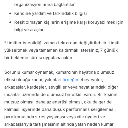
organizasyonlarına bağlantılar
Kendine yardım ve farkındalık bilgisi
Reşit olmayan kişilerin erişime karşı koruyabilmek için
bilgi ve araçlar
*Limitler istenildiği zaman tekrardan değiştirilebilir. Limiti
yükseltmek veya tamamen kaldırmak istersiniz, 7 günlük
bir bekleme süresı uygulanacaktır.
Sorunlu kumar oynamak, kumarcının hayatına olumsuz
etkisi olduğu kadar, yakınları
örneğin
ebeveynler,
arkadaşlar, kardeşler, sevgililer veya hayatlarındaki diğer
insanlar üzerinde de olumsuz bir etkisi vardır. Bir kişinin
mutsuz olması, daha az enerjisi olması, okulda geride
kalması, işyerinde daha düşük performans sergilemesi,
para konusnda stres yaşaması veya aile üyeleri ve
arkadaşlarıyla tartışmasının altında yatan neden kumar