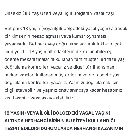
Onsekiz (18) Yaş Üzeri veya İlgili Bölgenin Yasal Yaşı
Bet park 18 yaşın (veya ilgili bölgedeki yasal yaşın) altındaki
bir kimsenin hesap açması veya kumar oynaması
yasadışıdır. Bet park yaş doğrulama sorumluluklarını çok
ciddiye alır. 18 yaşın altındakilerin de kullanabileceği
ödeme mekanizmalarını kullanan tüm müşterilerimize yaş
doğrulama kontrolleri yaparız ve diğer tür finansman
mekanizmaları kullanan müşterilerimize de rasgele yaş
doğrulama kontrolleri yaparız. Yaşınızı doğrulamak için
bilgi isteyebilir ve yaşınız onaylanıncaya kadar hesabınızı
kısıtlayabilir veya askıya alabiliriz.
18 YAŞIN (VEYA İLGİLİ BÖLGEDEKİ YASAL YAŞIN)
ALTINDA HERHANGİ BİRİNİN BU SİTEYİ KULLANDIĞI
TESPİT EDİLDİĞİ DURUMLARDA HERHANGİ KAZANIMIN