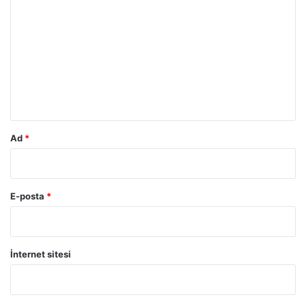
o
r
u
m
*
Ad
*
E-posta
*
İnternet sitesi