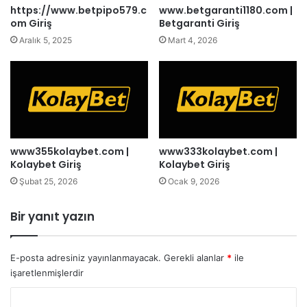
https://www.betpipo579.c
www.betgaranti1180.com |
om Giriş
Betgaranti Giriş
Aralık 5, 2025
Mart 4, 2026
www355kolaybet.com |
www333kolaybet.com |
Kolaybet Giriş
Kolaybet Giriş
Şubat 25, 2026
Ocak 9, 2026
Bir yanıt yazın
E-posta adresiniz yayınlanmayacak.
Gerekli alanlar
*
ile
işaretlenmişlerdir
Y