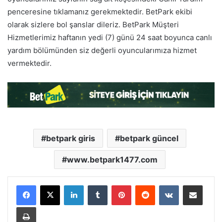
penceresine tıklamanız gerekmektedir. BetPark ekibi
olarak sizlere bol şanslar dileriz. BetPark Müşteri
Hizmetlerimiz haftanın yedi (7) günü 24 saat boyunca canlı
yardım bölümünden siz değerli oyuncularımıza hizmet
vermektedir.
betpark giris
betpark güncel
www.betpark1477.com
LinkedIn
Tumblr
Pinterest
Reddit
VKontakte
E-Posta ile paylaş
Yazdır