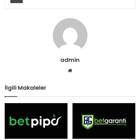
admin
Web
sitesi
İlgili Makaleler