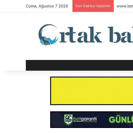
Cuma, Ağustos 7 2026
Son Dakika Haberleri
www.betg