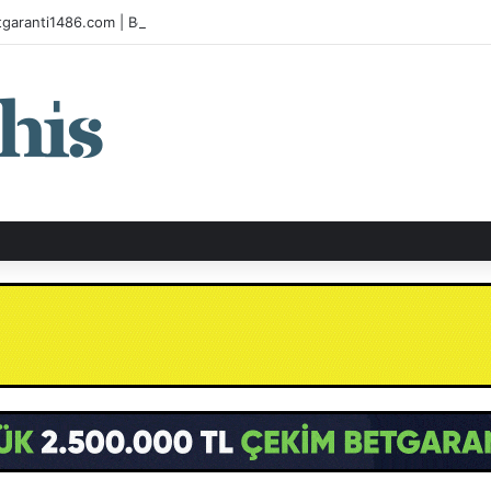
aranti1486.com | Betgaranti Giriş