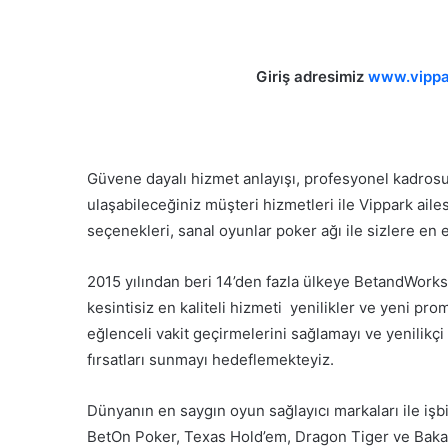
Giriş adresimiz
www.vipp
Güvene dayalı hizmet anlayışı, profesyonel kadrosu,
ulaşabileceğiniz müşteri hizmetleri ile Vippark ailes
seçenekleri, sanal oyunlar poker ağı ile sizlere en
2015 yılından beri 14’den fazla ülkeye BetandWorks
kesintisiz en kaliteli hizmeti yenilikler ve yeni p
eğlenceli vakit geçirmelerini sağlamayı ve yenilikçi
fırsatları sunmayı hedeflemekteyiz.
Dünyanın en saygın oyun sağlayıcı markaları ile işbir
BetOn Poker, Texas Hold’em, Dragon Tiger ve Bakara