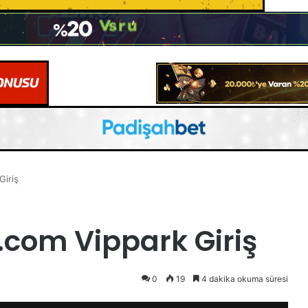
iriş
com Vippark Giriş
0
19
4 dakika okuma süresi