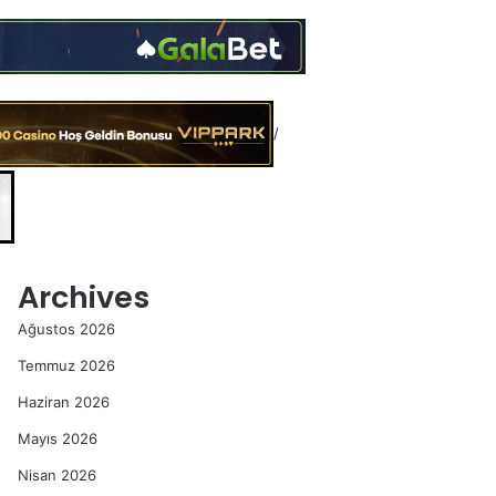
/
Archives
Ağustos 2026
Temmuz 2026
Haziran 2026
Mayıs 2026
Nisan 2026