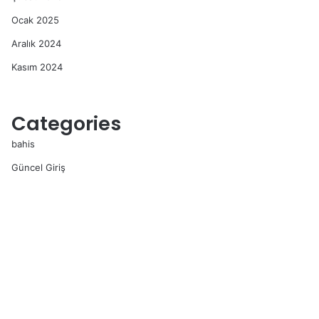
Ocak 2025
Aralık 2024
Kasım 2024
Categories
bahis
Güncel Giriş