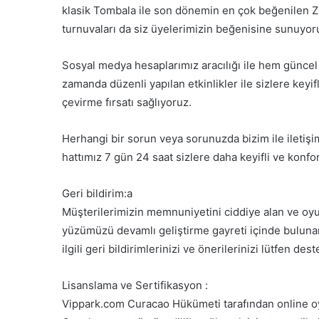
klasik Tombala ile son dönemin en çok beğenilen Ze
turnuvaları da siz üyelerimizin beğenisine sunuyor
Sosyal medya hesaplarımız aracılığı ile hem güncel b
zamanda düzenli yapılan etkinlikler ile sizlere key
çevirme fırsatı sağlıyoruz.
Herhangi bir sorun veya sorunuzda bizim ile iletiş
hattımız 7 gün 24 saat sizlere daha keyifli ve konfo
Geri bildirim:a
Müşterilerimizin memnuniyetini ciddiye alan ve oyun
yüzümüzü devamlı geliştirme gayreti içinde bulunan 
ilgili geri bildirimlerinizi ve önerilerinizi lütfen
dest
Lisanslama ve Sertifikasyon :
Vippark.com Curacao Hükümeti tarafından online oyu