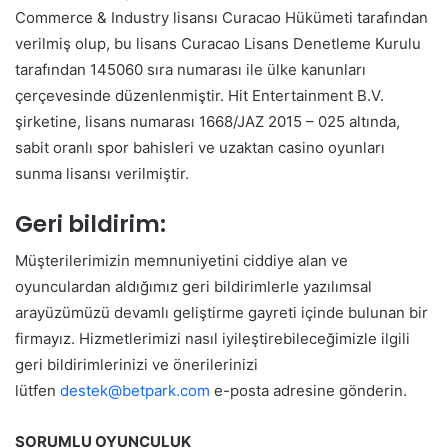
Commerce & Industry lisansı Curacao Hükümeti tarafından
verilmiş olup, bu lisans Curacao Lisans Denetleme Kurulu
tarafından 145060 sıra numarası ile ülke kanunları
çerçevesinde düzenlenmiştir. Hit Entertainment B.V.
şirketine, lisans numarası 1668/JAZ 2015 – 025 altında,
sabit oranlı spor bahisleri ve uzaktan casino oyunları
sunma lisansı verilmiştir.
Geri bildirim:
Müşterilerimizin memnuniyetini ciddiye alan ve
oyunculardan aldığımız geri bildirimlerle yazılımsal
arayüzümüzü devamlı geliştirme gayreti içinde bulunan bir
firmayız. Hizmetlerimizi nasıl iyileştirebileceğimizle ilgili
geri bildirimlerinizi ve önerilerinizi
lütfen
destek@betpark.com
e-posta adresine gönderin.
SORUMLU OYUNCULUK