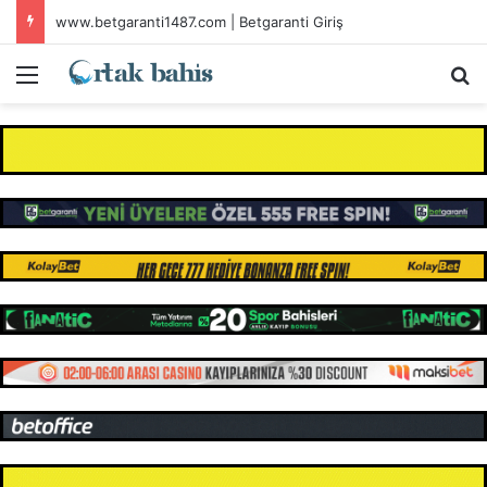
www.betgaranti1487.com | Betgaranti Giriş
Menü
Ar