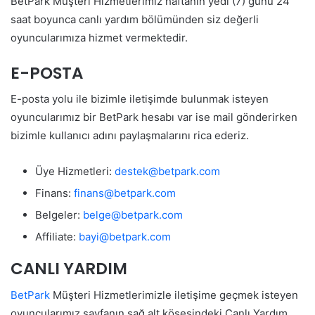
BetPark Müşteri Hizmetlerimiz haftanın yedi (7) günü 24
saat boyunca canlı yardım bölümünden siz değerli
oyuncularımıza hizmet vermektedir.
E-POSTA
E-posta yolu ile bizimle iletişimde bulunmak isteyen
oyuncularımız bir BetPark hesabı var ise mail gönderirken
bizimle kullanıcı adını paylaşmalarını rica ederiz.
Üye Hizmetleri:
destek@betpark.com
Finans:
finans@betpark.com
Belgeler:
belge@betpark.com
Affiliate:
bayi@betpark.com
CANLI YARDIM
BetPark
Müşteri Hizmetlerimizle iletişime geçmek isteyen
oyuncularımız sayfanın sağ alt köşesindeki Canlı Yardım