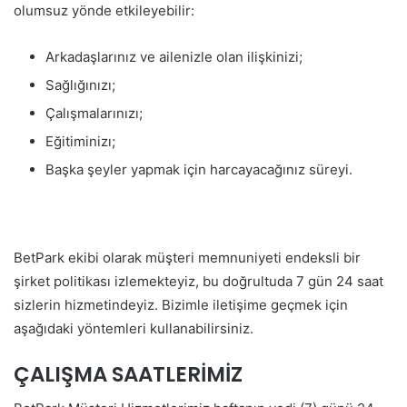
olumsuz yönde etkileyebilir:
Arkadaşlarınız ve ailenizle olan ilişkinizi;
Sağlığınızı;
Çalışmalarınızı;
Eğitiminizı;
Başka şeyler yapmak için harcayacağınız süreyi.
BetPark ekibi olarak müşteri memnuniyeti endeksli bir
şirket politikası izlemekteyiz, bu doğrultuda 7 gün 24 saat
sizlerin hizmetindeyiz. Bizimle iletişime geçmek için
aşağıdaki yöntemleri kullanabilirsiniz.
ÇALIŞMA SAATLERİMİZ