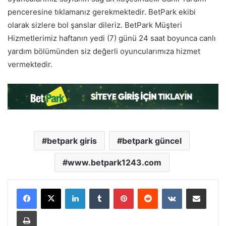
penceresine tıklamanız gerekmektedir. BetPark ekibi
olarak sizlere bol şanslar dileriz. BetPark Müşteri
Hizmetlerimiz haftanın yedi (7) günü 24 saat boyunca canlı
yardım bölümünden siz değerli oyuncularımıza hizmet
vermektedir.
betpark giris
betpark güncel
www.betpark1243.com
LinkedIn
Tumblr
Pinterest
Reddit
VKontakte
E-Posta ile paylaş
Yazdır