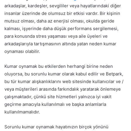
arkadaşlar, kardeşler, sevgililer veya hayatlarındaki diğer
insanlar üzerinde de olumsuz bir etkisi vardır. Bir kişinin
mutsuz olması, daha az enerjisi olması, okulda geride
kalması, işyerinde daha düşük performans sergilemesi,
para konusnda stres yaşaması veya aile üyeleri ve
arkadaşlarıyla tartışmasının altında yatan neden kumar
oynaması olabilir.
Kumar oynamak bu etkilerden herhangi birine neden
oluyorsa, bu sorunlu kumar olarak kabul edilir ve Betpark,
bu tür kumar alışkanlıklarını web sitesinde kullanıcılar ve /
veya müşterileri arasında farkındalık yaratarak önlemeye
çalışmaktadır, çünkü site hizmetleri yalnızca iyi vakit
geçirme amacıyla kullanılmalı ve başka anlamlarla
kullanılmamalıdır.
Sorunlu kumar oynamak hayatınızın birçok yönünü