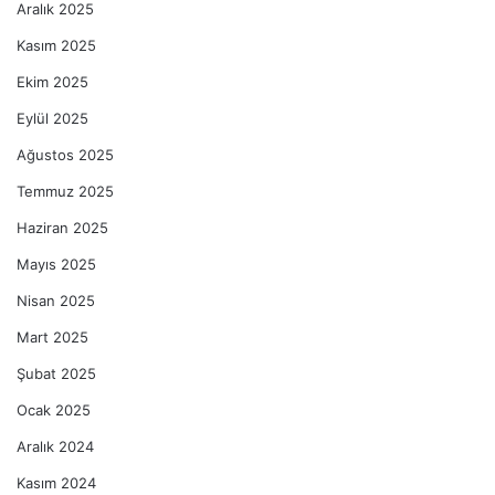
Aralık 2025
Kasım 2025
Ekim 2025
Eylül 2025
Ağustos 2025
Temmuz 2025
Haziran 2025
Mayıs 2025
Nisan 2025
Mart 2025
Şubat 2025
Ocak 2025
Aralık 2024
Kasım 2024