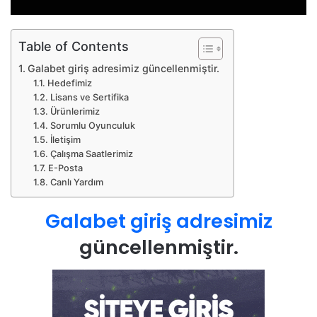
Table of Contents
Galabet giriş adresimiz güncellenmiştir.
Hedefimiz
Lisans ve Sertifika
Ürünlerimiz
Sorumlu Oyunculuk
İletişim
Çalışma Saatlerimiz
E-Posta
Canlı Yardım
Galabet giriş adresimiz
güncellenmiştir.