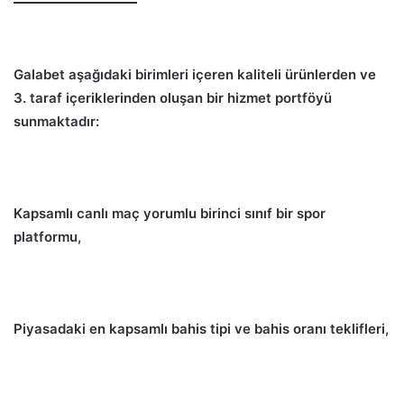
Galabet aşağıdaki birimleri içeren kaliteli ürünlerden ve
3. taraf içeriklerinden oluşan bir hizmet portföyü
sunmaktadır:
Kapsamlı canlı maç yorumlu birinci sınıf bir spor
platformu,
Piyasadaki en kapsamlı bahis tipi ve bahis oranı teklifleri,