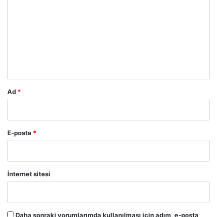
o
r
u
m
*
Ad
*
E-posta
*
İnternet sitesi
Daha sonraki yorumlarımda kullanılması için adım, e-posta