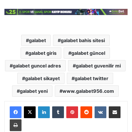
galabet
galabet bahis sitesi
galabet giris
galabet güncel
galabet guncel adres
galabet guvenilir mi
galabet sikayet
galabet twitter
galabet yeni
www.galabet956.com
LinkedIn
Tumblr
Pinterest
Reddit
VKontakte
E-Posta ile paylaş
Yazdır