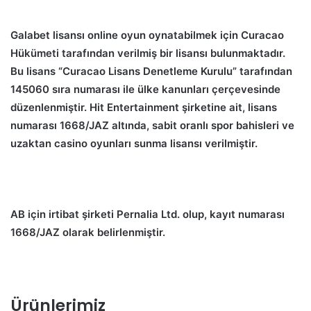
Galabet lisansı online oyun oynatabilmek için Curacao
Hükümeti tarafından verilmiş bir lisansı bulunmaktadır.
Bu lisans “Curacao Lisans Denetleme Kurulu” tarafından
145060 sıra numarası ile ülke kanunları çerçevesinde
düzenlenmiştir. Hit Entertainment şirketine ait, lisans
numarası 1668/JAZ altında, sabit oranlı spor bahisleri ve
uzaktan casino oyunları sunma lisansı verilmiştir.
AB için irtibat şirketi Pernalia Ltd. olup, kayıt numarası
1668/JAZ olarak belirlenmiştir.
Ürünlerimiz