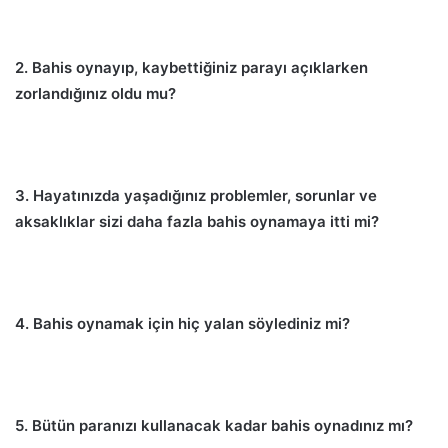
2. Bahis oynayıp, kaybettiğiniz parayı açıklarken
zorlandığınız oldu mu?
3. Hayatınızda yaşadığınız problemler, sorunlar ve
aksaklıklar sizi daha fazla bahis oynamaya itti mi?
4. Bahis oynamak için hiç yalan söylediniz mi?
5. Bütün paranızı kullanacak kadar bahis oynadınız mı?