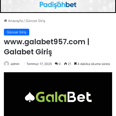
Anasayfa
/
Güncel Giriş
Güncel Giriş
www.galabet957.com |
Galabet Giriş
admin
Temmuz 17, 2025
0
21
4 dakika okuma süresi