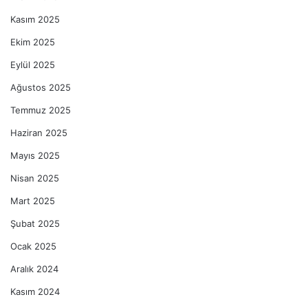
Kasım 2025
Ekim 2025
Eylül 2025
Ağustos 2025
Temmuz 2025
Haziran 2025
Mayıs 2025
Nisan 2025
Mart 2025
Şubat 2025
Ocak 2025
Aralık 2024
Kasım 2024