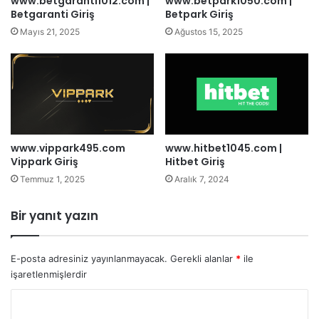
www.betgaranti1012.com |
www.betpark1050.com |
Betgaranti Giriş
Betpark Giriş
Mayıs 21, 2025
Ağustos 15, 2025
www.vippark495.com
www.hitbet1045.com |
Vippark Giriş
Hitbet Giriş
Temmuz 1, 2025
Aralık 7, 2024
Bir yanıt yazın
E-posta adresiniz yayınlanmayacak.
Gerekli alanlar
*
ile
işaretlenmişlerdir
Y