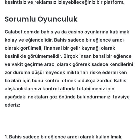
kesintisiz ve reklamsız izleyebileceğiniz bir platform.
Sorumlu Oyunculuk
Galabet.com’da bahis ya da casino oyunlarına katılmak
kolay ve eğlencelidir. Bahis sadece bir eğlence aracı
olarak görülmeli, finansal bir gelir kaynağı olarak
kesinlikle görülmemelidir. Birçok insan bahsi bir eğlence
ve vakit geçirme aracı olarak görerek sadece kendilerini
zor duruma düşürmeyecek miktarları riske ederlerken
bazıları için bunu kontrol etmek oldukça zordur. Bahis
alışkanlıklarınızı kontrol altında tutabilmeniz için
aşağıdaki noktaları göz önünde bulundurmanızı tavsiye
ederiz:
1. Bahis sadece bir eğlence aracı olarak kullanılmalı,