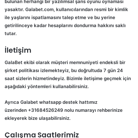
bulunan herhangi bir yazılımsal şans oyunu oynaması
yasaktır. Galabet.com, kullanıcılarından resmi bir kimlik
ile yaşlarını ispatlamasını talep etme ve bu yerine
getirilinceye kadar hesaplarını dondurma hakkını saklı
tutar.
İletişim
GalaBet ekibi olarak müşteri memnuniyeti endeksli bir
şirket politikası izlemekteyiz, bu doğrultuda 7 gün 24
saat sizlerin hizmetindeyiz. Bizimle iletişime geçmek için
aşağıdaki yöntemleri kullanabilirsiniz.
Ayrıca Galabet whatsapp destek hattımız
üzerinden +31684526249 nolu numarayı rehberinize
ekleyerek bize ulaşabilirsiniz.
Çalışma Saatlerimiz