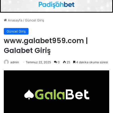
Anasayfa
/
Güncel Giriş
Güncel Giriş
www.galabet959.com |
Galabet Giriş
admin
Temmuz 22, 2025
0
25
4 dakika okuma süresi