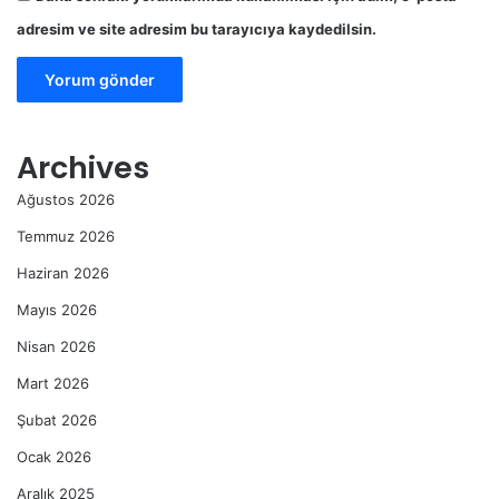
adresim ve site adresim bu tarayıcıya kaydedilsin.
Archives
Ağustos 2026
Temmuz 2026
Haziran 2026
Mayıs 2026
Nisan 2026
Mart 2026
Şubat 2026
Ocak 2026
Aralık 2025