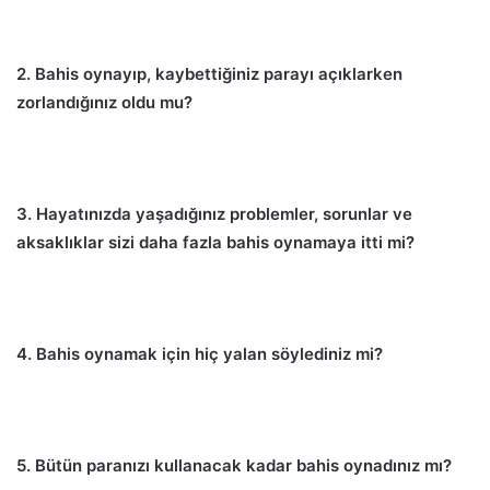
2. Bahis oynayıp, kaybettiğiniz parayı açıklarken
zorlandığınız oldu mu?
3. Hayatınızda yaşadığınız problemler, sorunlar ve
aksaklıklar sizi daha fazla bahis oynamaya itti mi?
4. Bahis oynamak için hiç yalan söylediniz mi?
5. Bütün paranızı kullanacak kadar bahis oynadınız mı?