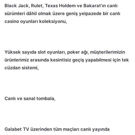
Black Jack, Rulet, Texas Holdem ve Bakarat’ın canlı
sürümleri dâhil olmak üzere geniş yelpazede bir canlı
casino oyunları koleksiyonu,
Yüksek sayıda slot oyunları, poker ağı, müşterilerimizin
ürünlerimiz arasında kesintisiz geçiş yapabilmesi için tek
cüzdan sistemi,
Canlı ve sanal tombala,
Galabet TV üzerinden tüm maçları canlı yayında