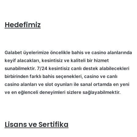
Hedefimiz
Galabet üyelerimize öncelikle bahis ve casino alanlarında
keyif alacakları, kesintisiz ve kaliteli bir hizmet
sunabilmektir. 7/24 kesintisiz canlı destek alabilecekleri
birbirinden farklı bahis seçenekleri, casino ve canlı
casino alanları ve slot oyunları ile sanal ortamda en yeni
ve en eğlenceli deneyimleri sizlere sağlayabilmektir.
Lisans ve Sertifika