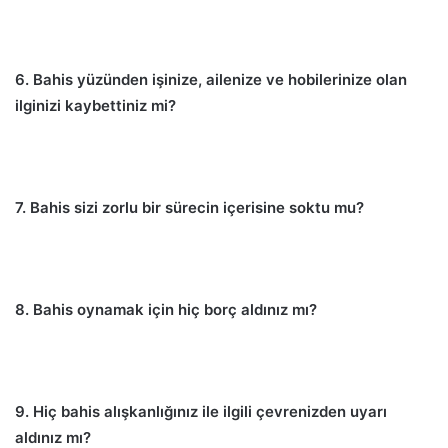
6. Bahis yüzünden işinize, ailenize ve hobilerinize olan
ilginizi kaybettiniz mi?
7. Bahis sizi zorlu bir sürecin içerisine soktu mu?
8. Bahis oynamak için hiç borç aldınız mı?
9. Hiç bahis alışkanlığınız ile ilgili çevrenizden uyarı
aldınız mı?