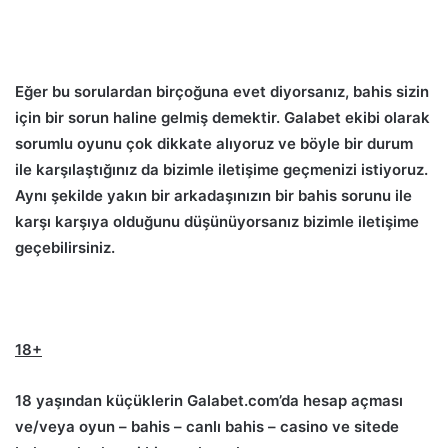
Eğer bu sorulardan birçoğuna evet diyorsanız, bahis sizin
için bir sorun haline gelmiş demektir. Galabet ekibi olarak
sorumlu oyunu çok dikkate alıyoruz ve böyle bir durum
ile karşılaştığınız da bizimle iletişime geçmenizi istiyoruz.
Aynı şekilde yakın bir arkadaşınızın bir bahis sorunu ile
karşı karşıya olduğunu düşünüyorsanız bizimle iletişime
geçebilirsiniz.
18+
18 yaşından küçüklerin Galabet.com’da hesap açması
ve/veya oyun – bahis – canlı bahis – casino ve sitede