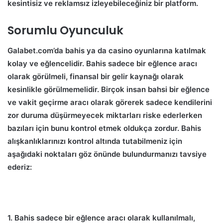
kesintisiz ve reklamsız izleyebileceğiniz bir platform.
Sorumlu Oyunculuk
Galabet.com’da bahis ya da casino oyunlarına katılmak
kolay ve eğlencelidir. Bahis sadece bir eğlence aracı
olarak görülmeli, finansal bir gelir kaynağı olarak
kesinlikle görülmemelidir. Birçok insan bahsi bir eğlence
ve vakit geçirme aracı olarak görerek sadece kendilerini
zor duruma düşürmeyecek miktarları riske ederlerken
bazıları için bunu kontrol etmek oldukça zordur. Bahis
alışkanlıklarınızı kontrol altında tutabilmeniz için
aşağıdaki noktaları göz önünde bulundurmanızı tavsiye
ederiz:
1. Bahis sadece bir eğlence aracı olarak kullanılmalı,