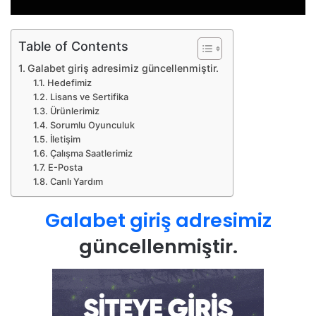
Table of Contents
Galabet giriş adresimiz güncellenmiştir.
Hedefimiz
Lisans ve Sertifika
Ürünlerimiz
Sorumlu Oyunculuk
İletişim
Çalışma Saatlerimiz
E-Posta
Canlı Yardım
Galabet giriş adresimiz
güncellenmiştir.